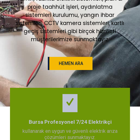
proje taahhüt işleri, aydınlatma
sistemleri kurulumu, yangın ihbar
sistemleri, CCTV kamera sistemleri, kartlı
geçiş sistemleri gibi birçok hizmeti
müşterilerimize sunmaktayız.
HEMEN ARA
Bursa Profesyonel 7/24 Elektrikçi
kullanarak en uygun ve güvenli elektrik arıza
çözümleri sunmaktayız.