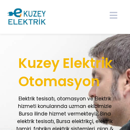
K
u
z
e
y
E
l
e
k
t
r
i
k
O
t
o
m
a
s
y
o
n
Elektrik tesisatı, otomasyon ve Elektrik
hizmeti konularında uzman ekibimizle
Bursa ilinde hizmet vermekteyiz. Bina
elektrik tesisatı, Bursa elektrikçi, elektrik
tamiri, fabrika elektrik sistemleri, plan &