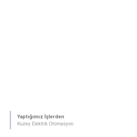
çalışarak, müşterilerimize en kaliteli hizmeti sunmayı
hedeflemekteyiz. Her zaman güvenilir, kaliteli ve zamanında
hizmet sunmak için çalışıyoruz.
Yaptığımız İşlerden
Kuzey Elektrik Otomasyon
HEMEN ARA