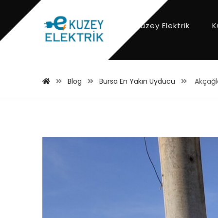
Kuzey Elektrik
K
Blog
Bursa En Yakın Uyducu
Akçağl