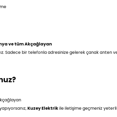
eme
danya ve tüm Akçağlayan
z. Sadece bir telefonla adresinize gelerek çanak anten ve
nuz?
 Akçağlayan
 yapıyorsanız,
Kuzey Elektrik
ile iletişime geçmeniz yeterl