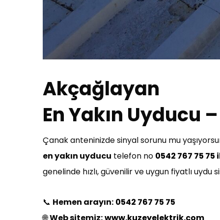
Akçağlayan
En Yakın Uyducu – 
Çanak anteninizde sinyal sorunu mu yaşıyorsun
en yakın uyducu
telefon no
0542 767 75 75 i
genelinde hızlı, güvenilir ve uygun fiyatlı uydu
📞
Hemen arayın:
0542 767 75 75
🌐
Web sitemiz:
www.kuzeyelektrik.com