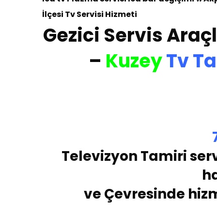
İlçesi
Tv Servisi Hizmeti
Gezici Servis Araçl
–
Kuzey
Tv T
Te
levizyon Tamiri serv
h
ve Çevresinde hiz