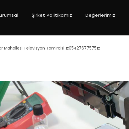
urumsal
Şirket Politikamız
Değerlerimiz
r Mahallesi Televizyon Tamircisi ☎️05427677575☎️