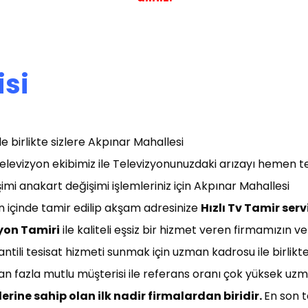
isi
e birlikte sizlere Akpınar Mahallesi
elevizyon ekibimiz ile Televizyonunuzdaki arızayı hemen t
imi anakart değişimi işlemleriniz için Akpınar Mahallesi
ün içinde tamir edilip akşam adresinize
Hızlı T
v Tamir servi
yon Tamiri
ile kaliteli eşsiz bir hizmet veren firmamızın 
antili tesisat hizmeti sunmak için uzman kadrosu ile birlikt
dan fazla mutlu müşterisi ile referans oranı çok yüksek uzm
erine sahip olan ilk nadir firmalardan biridir.
En son t