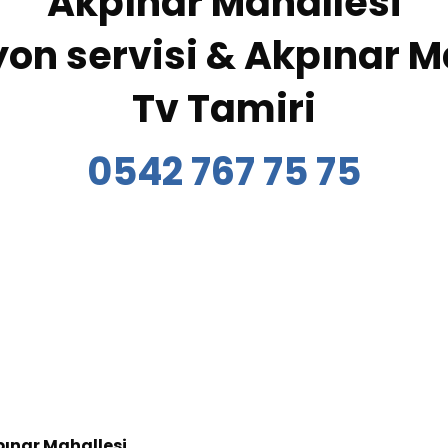
Akpınar Mahallesi
yon servisi & Akpınar M
Tv Tamiri
0542 767 75 75
ınar Mahallesi