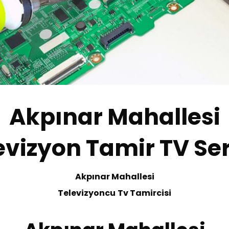
Akpınar Mahallesi
evizyon Tamir TV Ser
Akpınar Mahallesi
Te
levizyoncu
Tv
T
amircisi