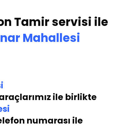
on Tamir servisi ile
nar Mahallesi
i
raçlarımız ile birlikte
si
elefon numarası ile