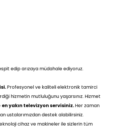
espit edip arızaya müdahale ediyoruz.
si.
Profesyonel ve kaliteli elektronik tamirci
verdiği hizmetin mutluluğunu yaşarsınız. Hizmet
e
en yakın t
elevizyon servisiniz
.
Her zaman
an ustalarımızdan destek alabilirsiniz.
eknoloji cihaz ve makineler ile sizlerin tüm