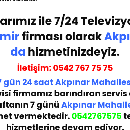
arımız ile 7/24 Televizy
amir
firması olarak
Akpı
da
hizmetinizdeyiz.
İletişim:
05
42 767 75 75
7 gün
24 saat
Akpınar Mahalles
isi
firmamız barındıran servis a
aftanın 7 günü
Akpınar Mahalle
met vermektedir.
05
42767575
t
hizmetlerine devam ediyor.