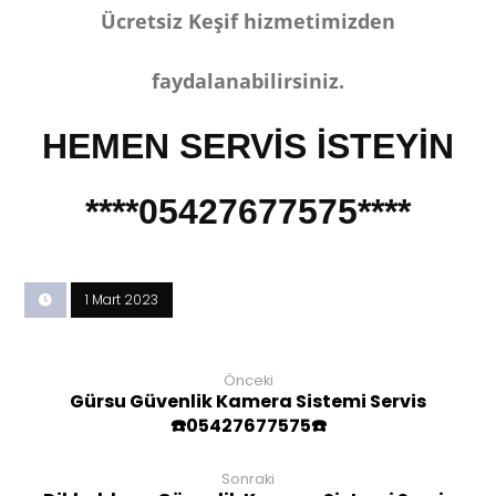
Ücretsiz Keşif hizmetimizden
faydalanabilirsiniz.
HEMEN SERVİS İST
EYİN
****05427677575****
1 Mart 2023
Önceki
Gürsu Güvenlik Kamera Sistemi Servis
☎️05427677575☎️
Sonraki