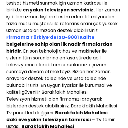
tesisat hizmeti sunmak için uzman kadrosu ile
birlikte
en yakın t
elevizyon servisiniz
.
Her zaman
işi bilen uzman kişilere teslim ederek 1 milyondan
fazla mutlu müşterisi ile referans oranı çok yüksek
uzman ustalarımızdan destek alabilirsiniz.
Firmamız Türkiye’de İSO-9001 Kalite
belgelerine sahip olan ilk nadir firmalardan
biridir.
En son teknoloji cihaz ve makineler ile
sizlerin tüm sorunlarına en kısa sürede acil
televizyoncu olarak tüm sorunlarınıza çözüm
sunmaya devam etmekteyiz. Bizleri her zaman
arayarak destek talebinde ve usta talebinde
bulunabilirsiniz. En uygun fiyatlar ile kurumsal ve
kaliteli güvenilir Barakfakih Mahallesi
Televizyon hizmeti olan firmamızı arayarak
bizlerden destek alabilirsiniz. Barakfakih Mahallesi
Tv panal led değişimi.
Barakfakih Mahallesi
daki eve yakın
televizyon
t
amircisi
– Tv tamir
ustası.
Barakfakih Mahallesi