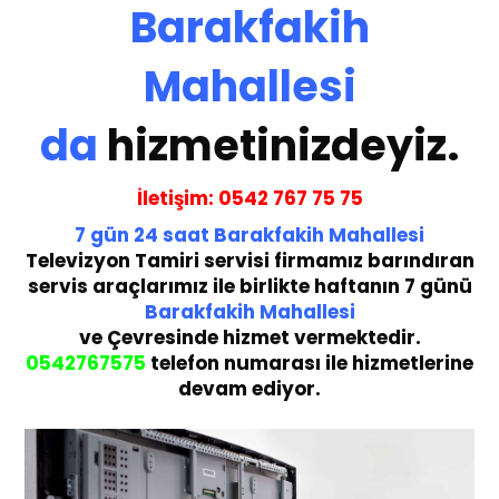
Barakfakih
Mahallesi
da
hizmetinizdeyiz.
İletişim:
05
42 767 75 75
7 gün
24 saat
Barakfakih Mahallesi
Te
levizyon Tamiri servisi
firmamız barındıran
servis araçlarımız ile birlikte haftanın 7 günü
Barakfakih Mahallesi
ve Çevresinde hizmet vermektedir.
05
42767575
telefon numarası ile hizmetlerine
devam ediyor.