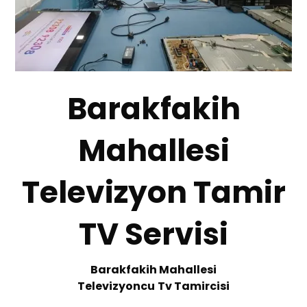
Barakfakih
Mahallesi
Televizyon Tamir
TV Servisi
Barakfakih Mahallesi
Te
levizyoncu
Tv
T
amircisi