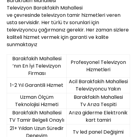
Barakfakih Mahallesi
Televizyon Barakfakih Mahallesi
ve çevresinde televizyon tamir hizmetleri veren
usta servisidir. Her türlü tv sorunlari için
televizyoncu çağırmanız gerekir. Her zaman sizlere
kaliteli hizmet vermek için garanti ve kalite
sunmaktayız
Barakfakih Mahallesi
Profesyonel Televizyon
’nın En İyi Televizyon
Hizmetleri
Firması
Acil Barakfakih Mahallesi
1-2 Yıl Garantili Hizmet
Televizyoncu Yakın
Uzman Ölçüm
Barakfakih Mahallesi
Teknolojisi Hizmeti
Tv Arıza Tespiti
Barakfakih Mahallesi
Arıza giderme Elektronik
TV Tamir Belgeli Onaylı
kart tamiri
21+ Yıldan Uzun Süredir
Tv led panel Değişimi
Deneyim