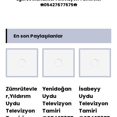
☎️05427677575☎️
En son Paylaşılanlar
Zümrütevle
Yenidoğan
İsabeyy
r,Yıldırım
Uydu
Uydu
Uydu
Televizyon
Televizyon
Televizyon
Tamiri
Tamiri