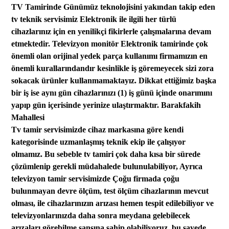
TV Tamirinde Günümüz teknolojisini yakından takip eden
tv teknik servisimiz Elektronik ile ilgili her türlü
cihazlarınız için
en yenilikçi fikirlerle çalışmalarına
devam
etmektedir.
Televizyon monitör
Elektronik tamirinde çok
önemli olan orijinal yedek parça kullanımı firmamızın en
önemli kurallarından
dır kesinlikle iş göremeyecek sizi zora
sokacak ürünler kullanmamaktayız.
Dikkat ettiğimiz b
aşka
bir iş ise aynı gün
cihazlarınızı (1) iş günü içinde onarımını
yapıp
gün
içerisinde yerinize
ulaştırmaktır. Barakfakih
Mahallesi
Tv tamir servisimizde cihaz markasına göre kendi
kategorisinde uzmanlaşmış teknik
ekip
ile çalışıyor
olmamız.
Bu
sebeble
tv tamiri çok daha kısa bir sürede
çözümlenip gerekli müdahalede bulunulabiliyor, Ayrıca
televizyon tamir servisimizde
Çoğu firmada
çoğu
bulunmayan devre ölçüm, test ölçüm cihazlarının mevcut
olması,
ile
cihazları
nızın
arızası hemen tespit edilebiliyor ve
televizyonlarınızda daha sonra meydana gelebilecek
arızaları görebilme şansına sahip olabi
liyoruz.
bu sayede