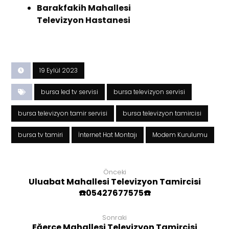
Barakfakih Mahallesi
Televizyon Hastanesi
19 Eylül 2023
bursa led tv servisi
bursa televizyon servisi
bursa televizyon tamir servisi
bursa televizyon tamircisi
bursa tv tamiri
İnternet Hat Montajı
Modem Kurulumu
Önceki
Uluabat Mahallesi Televizyon Tamircisi
☎️05427677575☎️
Sonraki
Eğerce Mahallesi Televizyon Tamircisi