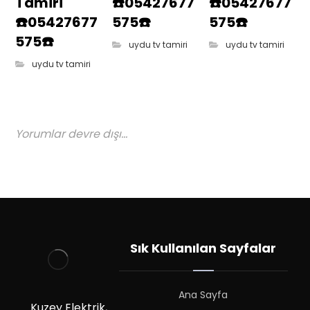
Tamiri
☎️05427677
☎️05427677
☎️05427677
575☎️
575☎️
575☎️
uydu tv tamiri
uydu tv tamiri
uydu tv tamiri
Yorumlar devre dışı...
Sık Kullanılan Sayfalar
Ana Sayfa
Kuzey Elektrik,