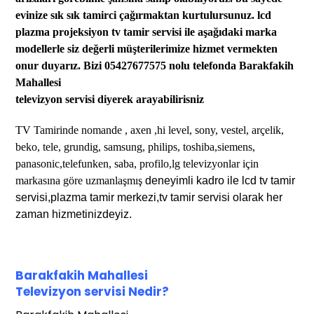
evinize sık sık tamirci çağırmaktan kurtu
lursunuz
. lcd
plazma projeksiyon tv tamir servisi
ile aşağıdaki marka
modellerle siz değerli müşterilerimize hizmet vermekten
onur duyarız. Bizi 05427677575 nolu telefonda Barakfakih
Mahallesi
televizyon servisi diyerek arayabilirisniz
TV Tamirinde
nomande , axen ,hi level,
sony, vestel, arçelik,
beko,
tele,
grundig, samsung, philips, toshiba,siemens,
panasonic,telefunken, saba, profilo,lg televizyonlar için
markasına göre uzmanlaşmış
deneyimli kadro ile lcd tv tamir
servisi,plazma tamir merkezi,tv tamir servisi olarak her
zaman hizmetinizdeyiz.
Barakfakih Mahallesi
Te
levizyon servisi
Nedir?