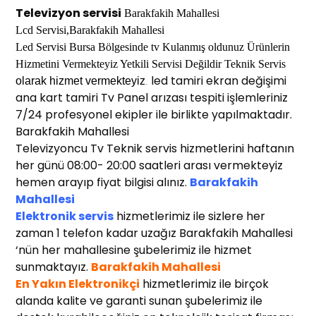
Televizyon servisi
Barakfakih Mahallesi
Lcd Servisi,
Barakfakih Mahallesi
Led Servisi Bu
rsa
Bölgesinde
tv
Kulanmış oldunuz Ürünlerin
Hi
z
metini Vermek
t
eyiz Yetkili Servisi Değildir Teknik Servis
led tamiri ekran değişimi
o
larak
h
izmet
v
e
r
mekteyiz
.
ana kart tamiri Tv Panel arızası tespiti işlemleriniz
7/24 profesyonel ekipler ile birlikte yapılmaktadır.
Barakfakih Mahallesi
Televizyoncu Tv Teknik servis hizmetlerini haftanın
her günü 08:00- 20:00 saatleri arası vermekteyiz
hemen arayıp fiyat bilgisi alınız.
Barakfakih
Mahallesi
Elektronik servis
hizmetlerimiz ile sizlere her
zaman 1 telefon kadar uzağız Barakfakih Mahallesi
‘nün her mahallesine şubelerimiz ile hizmet
sunmaktayız.
Barakfakih Mahallesi
En Yakın Elektronikçi
hizmetlerimiz ile birçok
alanda kalite ve garanti sunan şubelerimiz ile