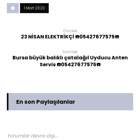
1 Mart 2023
Önceki
23 NİSAN ELEKTRİKÇİ ☎️05427677575☎️
Sonraki
Bursa büyük balıklı çatalağıl Uyducu Anten
Servis ☎️05427677575☎️
En son Paylaşılanlar
Yorumlar devre dışı...