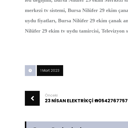
led değişimi, Bursa Nilüfer 29 ekim Merkezi s
merkezi tv sistemi, Bursa Nilüfer 29 ekim çana
uydu fiyatları, Bursa Nilüfer 29 ekim çanak a
Nilüfer 29 ekim tv uydu tamircisi, Televizyon
1 Mart 2023
Önceki
23 NİSAN ELEKTRİKÇİ ☎️0542767757