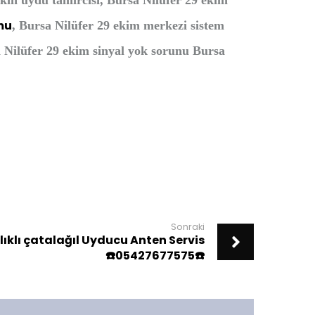
kın uydu tamircisi, Bursa Nilüfer 29 ekim
mu
, Bursa Nilüfer 29 ekim merkezi sistem
a Nilüfer 29 ekim sinyal yok sorunu Bursa
Sonraki
ıklı çatalağıl Uyducu Anten Servis
☎️05427677575☎️