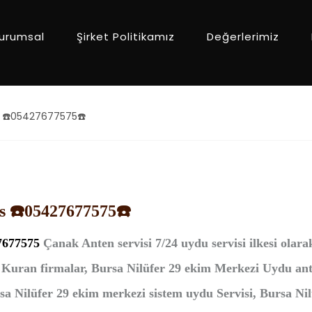
urumsal
Şirket Politikamız
Değerlerimiz
s ☎️05427677575☎️
s ☎️05427677575☎️
7677575
Çanak Anten
servisi 7/24 uydu servisi ilkesi olar
si Kuran firmalar, Bursa Nilüfer 29 ekim Merkezi Uydu an
a Nilüfer 29 ekim merkezi sistem uydu Servisi, Bursa Nil