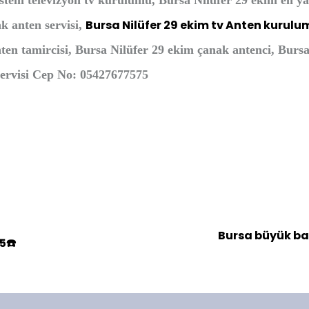
istem televizyon tv kurulumu, Bursa Nilüfer 29 ekim en ya
Bursa Nilüfer 29 ekim tv Anten kurulu
k anten servisi,
nten tamircisi, Bursa Nilüfer 29 ekim çanak antenci, Burs
 servisi Cep No: 05427677575
Bursa büyük bal
5☎️