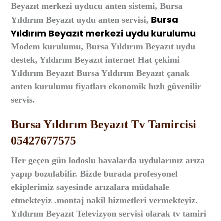
Beyazıt merkezi uyducu anten sistemi, Bursa
Bursa
Yıldırım Beyazıt uydu anten servisi,
Yıldırım Beyazıt merkezi uydu kurulumu
Modem kurulumu, Bursa Yıldırım Beyazıt uydu
destek, Yıldırım Beyazıt
i
nternet Hat çekimi
Yıldırım Beyazıt Bursa Yıldırım Beyazıt çanak
anten kurulumu fiyatları ekonomik hızlı güvenilir
servis.
Bursa Yıldırım Beyazıt Tv Tamircisi
05427677575
Her geçen gün lodoslu havalarda uydularınız arıza
yapıp bozulabilir. Bizde burada profesyonel
ekiplerimiz sayesinde arızalara müdahale
etmekteyiz .montaj nakil hizmetleri vermekteyiz.
Yıldırım Beyazıt Televizyon servisi olarak tv tamiri