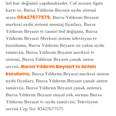
led bar değişimi yapılmaktadır. Cof arızası tigon
kartı vs. Bursa Yıldırım Beyazıt uydu sistemi
05427677575
arıza
, Bursa Yıldırım Beyazıt
merkezi uydu sistemi montaj fiyatları, Bursa
Yıldırım Beyazıt tv tamiri led değişimi, Bursa
Yıldırım Beyazıt Merkezi sistem televizyon tv
kurulumu, Bursa Yıldırım Beyazıt en yakın uydu
tamircisi, Bursa Yıldırım Beyazıt merkezi tv
sistemi, Bursa Yıldırım Beyazıt çanak anten
Bursa Yıldırım Beyazıt tv Anten
servisi,
kurulumu
, Bursa Yıldırım Beyazıt merkezi sistem
uydu fiyatları, Bursa Yıldırım Beyazıt çanak anten
tamircisi, Bursa Yıldırım Beyazıt çanak antenci,
Bursa Yıldırım Beyazıt sinyal yok sorunu Bursa
Yıldırım Beyazıt tv uydu tamircisi, Televizyon
servisi Cep No: 05427677575