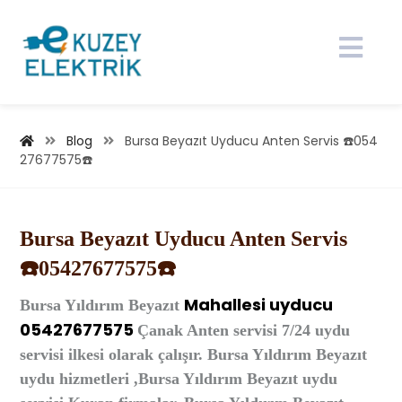
Blog
Bursa Beyazıt Uyducu Anten Servis ☎️054
27677575☎️
Bursa Beyazıt Uyducu Anten Servis
☎️05427677575☎️
Mahallesi
uyducu
Bursa
Yıldırım Beyazıt
05427677575
Çanak Anten
servisi 7/24 uydu
servisi ilkesi olarak çalışır. Bursa Yıldırım Beyazıt
uydu hizmetleri ,Bursa Yıldırım Beyazıt uydu