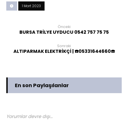
1 Mart 2023
Önceki
BURSA TRİLYE UYDUCU 0542 757 75 75
Sonraki
ALTIPARMAK ELEKTRİKÇİ | ☎️05331644660☎️
En son Paylaşılanlar
Yorumlar devre dışı...