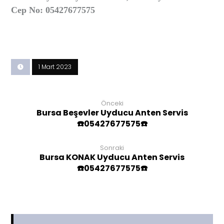
Cep No: 05427677575
1 Mart 2023
Önceki
Bursa Beşevler Uyducu Anten Servis
☎️05427677575☎️
Sonraki
Bursa KONAK Uyducu Anten Servis
☎️05427677575☎️