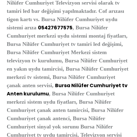
Nilüfer Cumhuriyet Televizyon servisi olarak tv
tamiri led bar değişimi yapılmaktadır. Cof arızası
tigon kartı vs. Bursa Nilüfer Cumhuriyet uydu
05427677575
sistemi arıza
, Bursa Nilüfer
Cumhuriyet merkezi uydu sistemi montaj fiyatları,
Bursa Nilüfer Cumhuriyet tv tamiri led değişimi,
Bursa Nilüfer Cumhuriyet Merkezi sistem
televizyon tv kurulumu, Bursa Nilüfer Cumhuriyet
en yakın uydu tamircisi, Bursa Nilüfer Cumhuriyet
merkezi tv sistemi, Bursa Nilüfer Cumhuriyet
Bursa Nilüfer Cumhuriyet tv
çanak anten servisi,
Anten kurulumu
, Bursa Nilüfer Cumhuriyet
merkezi sistem uydu fiyatları, Bursa Nilüfer
Cumhuriyet çanak anten tamircisi, Bursa Nilüfer
Cumhuriyet çanak antenci, Bursa Nilüfer
Cumhuriyet sinyal yok sorunu Bursa Nilüfer
Cumhuriyet tv uydu tamircisi,
Televizyon servisi