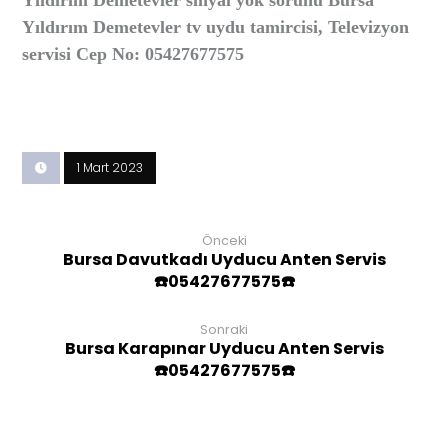
Yıldırım Demetevler sinyal yok sorunu Bursa
Yıldırım Demetevler tv uydu tamircisi, Televizyon
servisi Cep No: 05427677575
1 Mart 2023
Önceki
Bursa Davutkadı Uyducu Anten Servis
☎️05427677575☎️
Sonraki
Bursa Karapınar Uyducu Anten Servis
☎️05427677575☎️