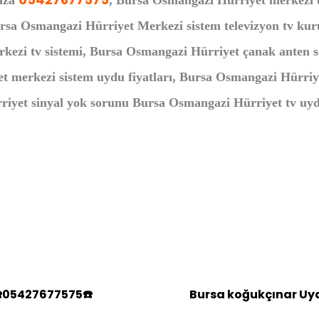
rıza
, Bursa Osmangazi Hürriyet merkezi u
ursa Osmangazi Hürriyet Merkezi sistem televizyon tv k
kezi tv sistemi, Bursa Osmangazi Hürriyet çanak anten s
t merkezi sistem uydu fiyatları, Bursa Osmangazi Hürriy
iyet sinyal yok sorunu Bursa Osmangazi Hürriyet tv uydu 
☎️05427677575☎️
Bursa koğukçınar Uyd