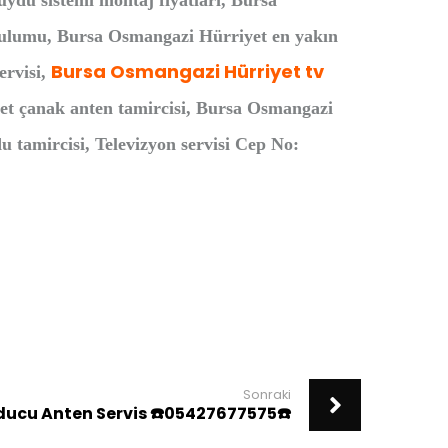
ydu sistemi montaj fiyatları, Bursa
urulumu, Bursa Osmangazi Hürriyet en yakın
Bursa Osmangazi Hürriyet tv
ervisi,
et çanak anten tamircisi, Bursa Osmangazi
tamircisi, Televizyon servisi Cep No:
Sonraki
ucu Anten Servis ☎️05427677575☎️