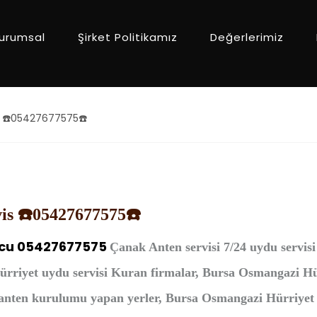
urumsal
Şirket Politikamız
Değerlerimiz
s ☎️05427677575☎️
is ☎️05427677575☎️
cu 05427677575
Çanak Anten
servisi 7/24 uydu servis
ürriyet uydu servisi Kuran firmalar, Bursa Osmangazi Hü
ten kurulumu yapan yerler, Bursa Osmangazi Hürriyet m