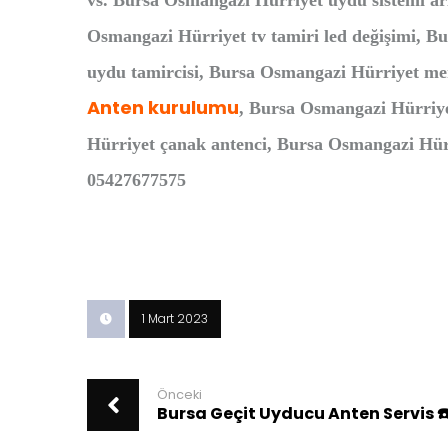
vs. Bursa Osmangazi Hürriyet uydu sistemi a
Osmangazi Hürriyet tv tamiri led değişimi, B
uydu tamircisi, Bursa Osmangazi Hürriyet mer
Anten kurulumu
, Bursa Osmangazi Hürriye
Hürriyet çanak antenci, Bursa Osmangazi Hürr
05427677575
1 Mart 2023
Önceki
Bursa Geçit Uyducu Anten Servis 