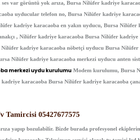
 ses var görüntü yok arıza, Bursa Nilüfer kadriye karaca
caoba uyducular telefon no, Bursa Nilüfer kadriye karaca
ilüfer kadriye karacaoba en yakın uyducu, Bursa Nilüfer
nakçı , Nilüfer kadriye karacaoba Bursa Nilüfer kadriye 
Nilüfer kadriye karacaoba nöbetçi uyducu Bursa Nilüfer 
ursa Nilüfer kadriye karacaoba merkezi uyducu anten sis
aoba merkezi uydu kurulumu
Modem kurulumu, Bursa Nil
r kadriye karacaoba Bursa Nilüfer kadriye karacaoba çana
Tv Tamircisi 05427677575
rıza yapıp bozulabilir. Bizde burada profesyonel ekipleri