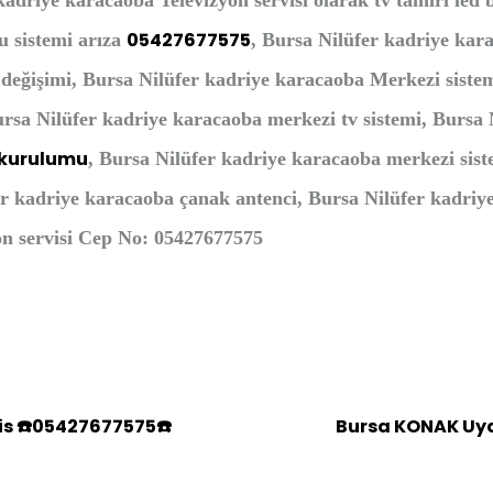
kadriye karacaoba Televizyon servisi olarak tv tamiri led 
05427677575
u sistemi arıza
, Bursa Nilüfer kadriye kar
 değişimi, Bursa Nilüfer kadriye karacaoba Merkezi siste
rsa Nilüfer kadriye karacaoba merkezi tv sistemi, Bursa 
 kurulumu
, Bursa Nilüfer kadriye karacaoba merkezi sist
er kadriye karacaoba çanak antenci, Bursa Nilüfer kadriy
on servisi
Cep No: 05427677575
is ☎️05427677575☎️
Bursa KONAK Uyd