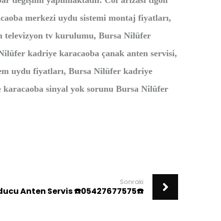
bar değişimi yapılmaktadır. Cof arızası tigon
acaoba merkezi uydu sistemi montaj fiyatları,
m televizyon tv kurulumu, Bursa Nilüfer
Nilüfer kadriye karacaoba çanak anten servisi,
em uydu fiyatları, Bursa Nilüfer kadriye
e karacaoba sinyal yok sorunu Bursa Nilüfer
Sonraki
ucu Anten Servis ☎️05427677575☎️