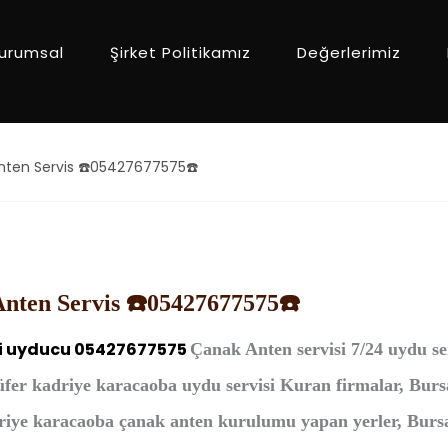
urumsal
Şirket Politikamız
Değerlerimiz
nten Servis ☎️05427677575☎️
nten Servis ☎️05427677575☎️
i
uyducu 05427677575
Çanak Anten
servisi 7/24 uydu se
üfer kadriye karacaoba uydu servisi Kuran firmalar, Bur
riye karacaoba çanak anten kurulumu yapan yerler, Bursa