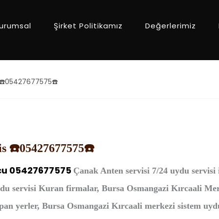
urumsal
Şirket Politikamız
Değerlerimiz
s ☎️05427677575☎️
is ☎️05427677575☎️
u 05427677575
Çanak Anten
servisi 7/24 uydu servisi
ydu servisi Kuran firmalar, Bursa Osmangazi Kırcaali Me
n yerler, Bursa Osmangazi Kırcaali merkezi sistem uydu