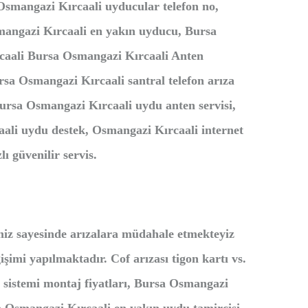
Osmangazi Kırcaali uyducular telefon no,
mangazi Kırcaali en yakın uyducu, Bursa
caali Bursa Osmangazi Kırcaali Anten
sa Osmangazi Kırcaali santral telefon arıza
rsa Osmangazi Kırcaali uydu anten servisi,
li uydu destek, Osmangazi Kırcaali
i
nternet
 güvenilir servis.
miz sayesinde arızalara müdahale etmekteyiz
şimi yapılmaktadır. Cof arızası tigon kartı vs.
sistemi montaj fiyatları, Bursa Osmangazi