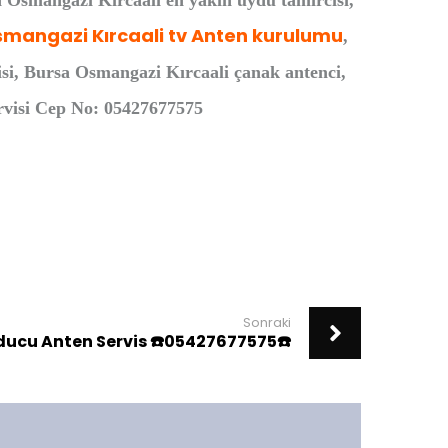
a Osmangazi Kırcaali en yakın uydu tamircisi,
mangazi Kırcaali tv Anten kurulumu
,
si, Bursa Osmangazi Kırcaali çanak antenci,
ervisi Cep No: 05427677575
Sonraki
ucu Anten Servis ☎️05427677575☎️