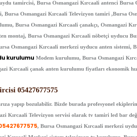
uydu tamircisi, Bursa Osmangazi Kırcaali antenci Bursa 
, Bursa Osmangazi Kırcaali Televizyon tamiri ,Bursa Os
lumu, Bursa Osmangazi Kırcaali çanakçı, Osmangazi Kır
ten montaj, Bursa Osmangazi Kırcaali nöbetçi uyducu Bur
rsa Osmangazi Kırcaali merkezi uyducu anten sistemi, Bu
du kurulumu
Modem kurulumu, Bursa Osmangazi Kırcaa
i Kırcaali çanak anten kurulumu fiyatları ekonomik hızlı
rcisi 05427677575
rıza yapıp bozulabilir. Bizde burada profesyonel ekipleri
 Kırcaali Televizyon servisi olarak tv tamiri led bar deği
05427677575
, Bursa Osmangazi Kırcaali merkezi uydu 