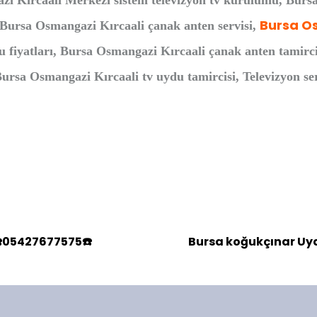
azi Kırcaali Merkezi sistem televizyon tv kurulumu, Burs
Bursa Os
 Bursa Osmangazi Kırcaali çanak anten servisi,
 fiyatları, Bursa Osmangazi Kırcaali çanak anten tamirci
ursa Osmangazi Kırcaali tv uydu tamircisi, Televizyon s
☎️05427677575☎️
Bursa koğukçınar Uyd