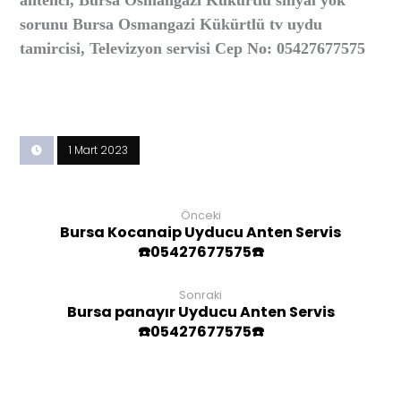
antenci, Bursa Osmangazi Kükürtlü sinyal yok
sorunu Bursa Osmangazi Kükürtlü tv uydu
tamircisi, Televizyon servisi Cep No: 05427677575
1 Mart 2023
Önceki
Bursa Kocanaip Uyducu Anten Servis
☎️05427677575☎️
Sonraki
Bursa panayır Uyducu Anten Servis
☎️05427677575☎️