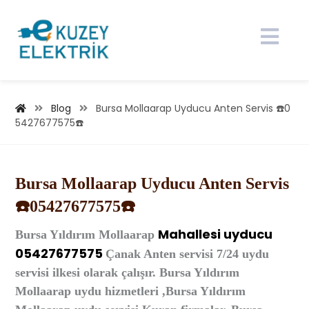
Blog
Bursa Mollaarap Uyducu Anten Servis ☎️0
5427677575☎️
Bursa Mollaarap Uyducu Anten Servis
☎️05427677575☎️
Mahallesi
uyducu
Bursa
Yıldırım Mollaarap
05427677575
Çanak Anten
servisi 7/24 uydu
servisi ilkesi olarak çalışır. Bursa Yıldırım
Mollaarap uydu hizmetleri ,Bursa Yıldırım