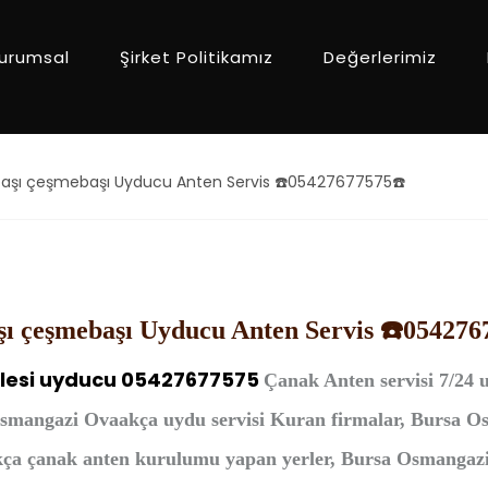
urumsal
Şirket Politikamız
Değerlerimiz
şı çeşmebaşı Uyducu Anten Servis ☎️05427677575☎️
ı çeşmebaşı Uyducu Anten Servis ☎️054276
lesi
uyducu 05427677575
Çanak Anten
servisi 7/24 
smangazi Ovaakça uydu servisi Kuran firmalar, Bursa 
ça çanak anten kurulumu yapan yerler, Bursa Osmangazi 