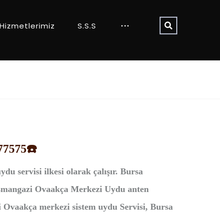
Hizmetlerimiz
S.S.S
77575☎️
uydu servisi ilkesi olarak çalışır. Bursa
Osmangazi Ovaakça Merkezi Uydu anten
Ovaakça merkezi sistem uydu Servisi, Bursa