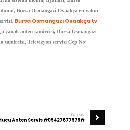
du sistemi montaj fiyatları, Bursa
urulumu, Bursa Osmangazi Ovaakça en yakın
Bursa Osmangazi Ovaakça tv
ervisi,
ça çanak anten tamircisi, Bursa Osmangazi
tamircisi, Televizyon servisi Cep No:
Sonraki
ducu Anten Servis ☎️05427677575☎️