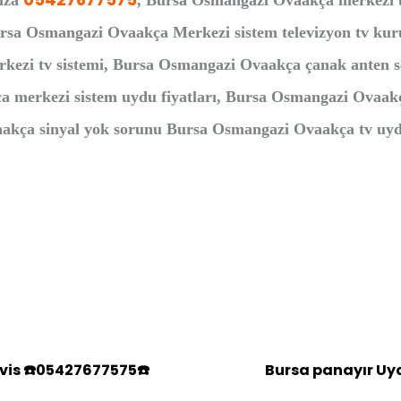
rıza
, Bursa Osmangazi Ovaakça merkezi uy
ursa Osmangazi Ovaakça Merkezi sistem televizyon tv k
kezi tv sistemi, Bursa Osmangazi Ovaakça çanak anten s
 merkezi sistem uydu fiyatları, Bursa Osmangazi Ovaak
kça sinyal yok sorunu Bursa Osmangazi Ovaakça tv uydu 
vis ☎️05427677575☎️
Bursa panayır Uy