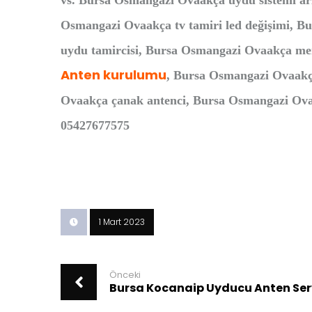
vs. Bursa Osmangazi Ovaakça uydu sistemi a
Osmangazi Ovaakça tv tamiri led değişimi, B
uydu tamircisi, Bursa Osmangazi Ovaakça mer
Anten kurulumu
, Bursa Osmangazi Ovaakça
Ovaakça çanak antenci, Bursa Osmangazi Ovaa
05427677575
1 Mart 2023
Önceki
Bursa Kocanaip Uyducu Anten Ser