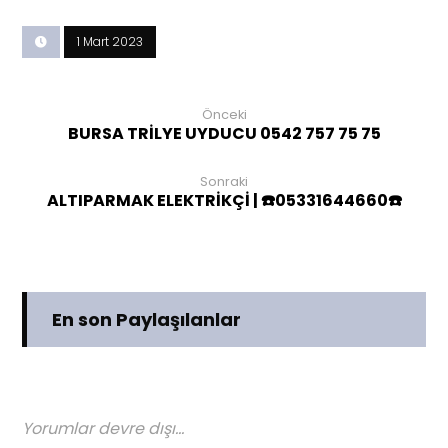
1 Mart 2023
Önceki
BURSA TRİLYE UYDUCU 0542 757 75 75
Sonraki
ALTIPARMAK ELEKTRİKÇİ | ☎️05331644660☎️
En son Paylaşılanlar
Yorumlar devre dışı...