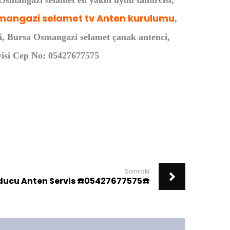
 Osmangazi selamet en yakın uydu tamircisi,
mangazi selamet tv Anten kurulumu
,
i, Bursa Osmangazi selamet çanak antenci,
visi Cep No: 05427677575
Sonraki
ucu Anten Servis ☎️05427677575☎️