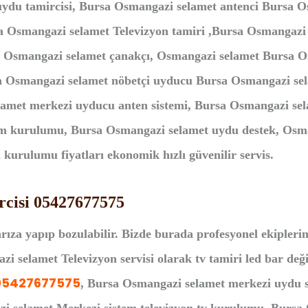
ydu tamircisi, Bursa Osmangazi selamet antenci Bursa O
a Osmangazi selamet Televizyon tamiri ,Bursa Osmangazi
 Osmangazi selamet çanakçı, Osmangazi selamet Bursa Os
 Osmangazi selamet nöbetçi uyducu Bursa Osmangazi sela
amet merkezi uyducu anten sistemi, Bursa Osmangazi sel
kurulumu, Bursa Osmangazi selamet uydu destek, Osm
urulumu fiyatları ekonomik hızlı güvenilir servis.
rcisi 05427677575
rıza yapıp bozulabilir. Bizde burada profesyonel ekipleri
i selamet Televizyon servisi olarak tv tamiri led bar değiş
05427677575
, Bursa Osmangazi selamet merkezi uydu s