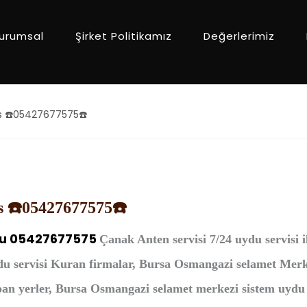
urumsal
Şirket Politikamız
Değerlerimiz
s ☎️05427677575☎️
s ☎️05427677575☎️
u 05427677575
Çanak Anten
servisi 7/24 uydu servisi
du servisi Kuran firmalar, Bursa Osmangazi selamet Mer
n yerler, Bursa Osmangazi selamet merkezi sistem uydu 