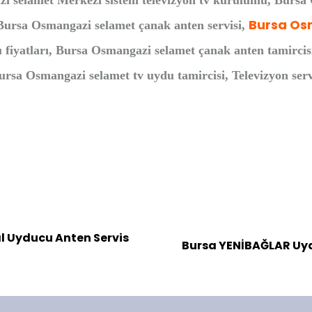
azi selamet Merkezi sistem televizyon tv kurulumu, Bursa
Bursa Os
Bursa Osmangazi selamet çanak anten servisi,
fiyatları, Bursa Osmangazi selamet çanak anten tamircis
rsa Osmangazi selamet tv uydu tamircisi, Televizyon ser
 Uyducu Anten Servis
Bursa YENİBAĞLAR Uyd