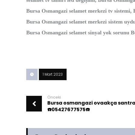
selamet tv tamiri led değişimi, Bursa Osmang
Bursa Osmangazi selamet merkezi tv sistemi, 
Bursa Osmangazi selamet merkezi sistem uydu 
Bursa Osmangazi selamet sinyal yok sorunu Bu
1 Mart 2023
Önceki
Bursa osmangazi ovaakça santral
☎️05427677575☎️