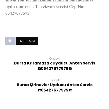
sinyal yok sorunu Bursa Yıldırım Sinandede tv
uydu tamircisi, Televizyon servisi Cep No:
05427677575
1 Mart 2023
Önceki
Bursa Karamazak Uyducu Anten Servis
☎️05427677575☎️
Sonraki
Bursa Şirinevler Uyducu Anten Servis
☎️05427677575☎️