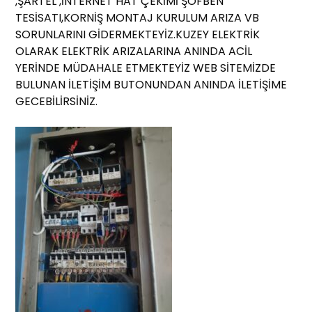
,ŞARTEL ,İNTERNET HAT ÇEKİMİ ŞOFBEN
TESİSATI,KORNİŞ MONTAJ KURULUM ARIZA VB
SORUNLARINI GİDERMEKTEYİZ.KUZEY ELEKTRİK
OLARAK ELEKTRİK ARIZALARINA ANINDA ACİL
YERİNDE MÜDAHALE ETMEKTEYİZ WEB SİTEMİZDE
BULUNAN İLETİŞİM BUTONUNDAN ANINDA İLETİŞİME
GECEBİLİRSİNİZ.