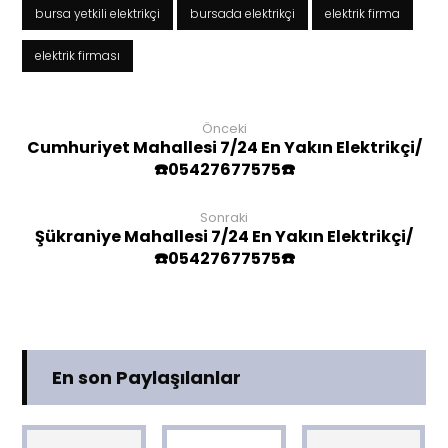
bursa yetkili elektrikçi
bursada elektrikçi
elektrik firma
elektrik firması
Önceki
Cumhuriyet Mahallesi 7/24 En Yakın Elektrikçi/
☎️05427677575☎️
Sonraki
Şükraniye Mahallesi 7/24 En Yakın Elektrikçi/
☎️05427677575☎️
En son Paylaşılanlar