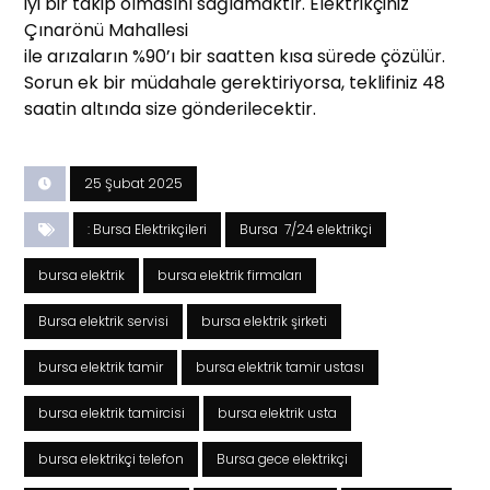
iyi bir takip olmasını sağlamaktır. Elektrikçiniz
Çınarönü Mahallesi
ile arızaların %90’ı bir saatten kısa sürede çözülür.
Sorun ek bir müdahale gerektiriyorsa, teklifiniz 48
saatin altında size gönderilecektir.
25 Şubat 2025
: Bursa Elektrikçileri
Bursa 7/24 elektrikçi
bursa elektrik
bursa elektrik firmaları
Bursa elektrik servisi
bursa elektrik şirketi
bursa elektrik tamir
bursa elektrik tamir ustası
bursa elektrik tamircisi
bursa elektrik usta
bursa elektrikçi telefon
Bursa gece elektrikçi