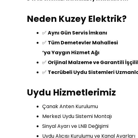
Neden Kuzey Elektrik?
✅
Aynı Gün Servis İmkanı
✅
Tüm Demetevler Mahallesi
‘ya Yaygın Hizmet Ağı
✅
Orijinal Malzeme ve Garantili İşçili
✅
Tecrübeli Uydu Sistemleri Uzmanla
Uydu Hizmetlerimiz
Çanak Anten Kurulumu
Merkezi Uydu Sistemi Montajı
Sinyal Ayarı ve LNB Değişimi
Uydu Alıcısı Kurulumu ve Kanal Ayarları