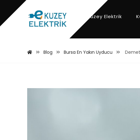
Kuzey Elektrik
K
Blog
Bursa En Yakın Uyducu
Demetev