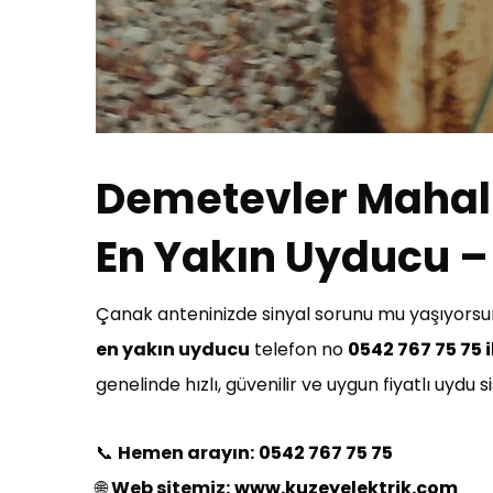
Demetevler Mahal
En Yakın Uyducu – 
Çanak anteninizde sinyal sorunu mu yaşıyorsun
en yakın uyducu
telefon no
0542 767 75 75 i
genelinde hızlı, güvenilir ve uygun fiyatlı uydu
📞
Hemen arayın:
0542 767 75 75
🌐
Web sitemiz:
www.kuzeyelektrik.com