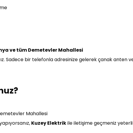
eme
anya ve tüm Demetevler Mahallesi
z. Sadece bir telefonla adresinize gelerek çanak anten ve
nuz?
 Demetevler Mahallesi
 yapıyorsanız,
Kuzey Elektrik
ile iletişime geçmeniz yeterl