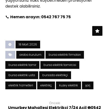
yaşıyorsanız vakit kaybetmeden profesyonel
destek alabilirsiniz.
📞
Hemen arayın: 0542 767 75 75
18 Mart 2026
araba kurulum
bursa elektrik firmaları
bursa elektrik tamir
bursa elektrik tamircisi
bursa elektrik usta
bursada elektrikçi
elektrik hizmetleri
elektrikç
kuzey elektrik
şarj
Önceki
Umurbey Mahallesi Elektrikçi 7/24 Acil ☎️0542