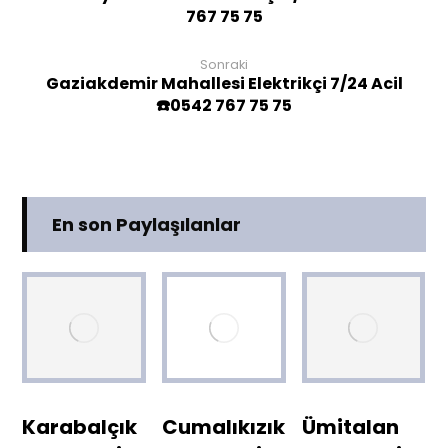
767 75 75
Sonraki
Gaziakdemir Mahallesi Elektrikçi 7/24 Acil
☎️0542 767 75 75
En son Paylaşılanlar
Karabalçık
Cumalıkızık
Ümitalan