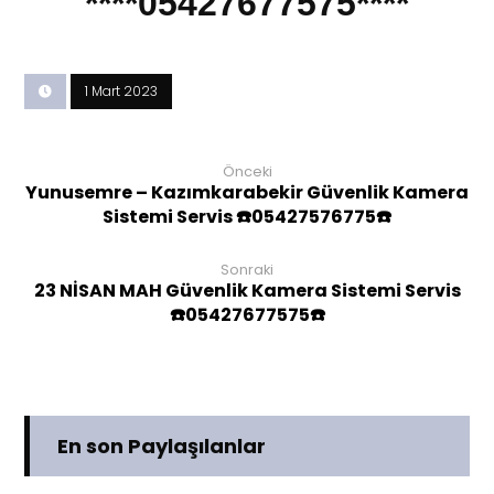
****05427677575****
1 Mart 2023
Önceki
Yunusemre – Kazımkarabekir Güvenlik Kamera
Sistemi Servis ☎️05427576775☎️
Sonraki
23 NİSAN MAH Güvenlik Kamera Sistemi Servis
☎️05427677575☎️
En son Paylaşılanlar