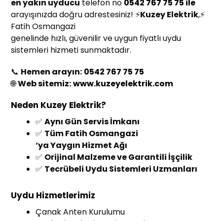
en yakın uyducu
telefon no
0542 767 75 75 ile
arayışınızda doğru adrestesiniz! ⚡
Kuzey Elektrik
,⚡
Fatih Osmangazi
genelinde hızlı, güvenilir ve uygun fiyatlı uydu
sistemleri hizmeti sunmaktadır.
📞
Hemen arayın:
0542 767 75 75
🌐
Web sitemiz:
www.kuzeyelektrik.com
Neden Kuzey Elektrik?
✅
Aynı Gün Servis İmkanı
✅
Tüm Fatih Osmangazi
‘ya Yaygın Hizmet Ağı
✅
Orijinal Malzeme ve Garantili İşçilik
✅
Tecrübeli Uydu Sistemleri Uzmanları
Uydu Hizmetlerimiz
Çanak Anten Kurulumu