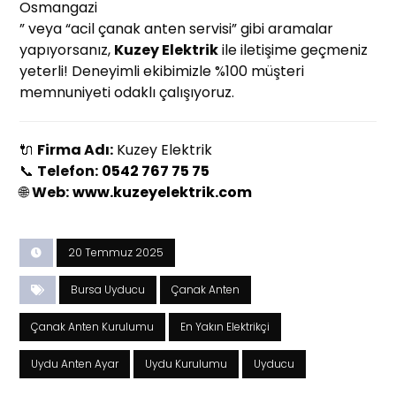
Osmangazi
” veya “acil çanak anten servisi” gibi aramalar
yapıyorsanız,
Kuzey Elektrik
ile iletişime geçmeniz
yeterli! Deneyimli ekibimizle %100 müşteri
memnuniyeti odaklı çalışıyoruz.
🔌
Firma Adı:
Kuzey Elektrik
📞
Telefon:
0542 767 75 75
🌐
Web:
www.kuzeyelektrik.com
20 Temmuz 2025
Bursa Uyducu
Çanak Anten
Çanak Anten Kurulumu
En Yakın Elektrikçi
Uydu Anten Ayar
Uydu Kurulumu
Uyducu