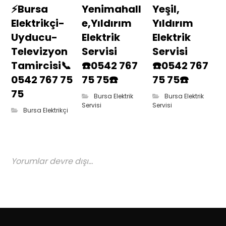
⚡Bursa
Yenimahall
Yeşil,
Elektrikçi-
e,Yıldırım
Yıldırım
Uyducu-
Elektrik
Elektrik
Televizyon
Servisi
Servisi
Tamircisi📞
☎️0542 767
☎️0542 767
0542 767 75
75 75☎️
75 75☎️
75
Bursa Elektrik
Bursa Elektrik
Servisi
Servisi
Bursa Elektrikçi
Yorumlar devre dışı...