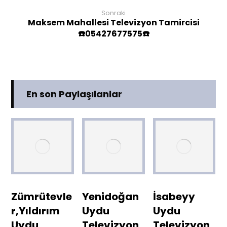
Sonraki
Maksem Mahallesi Televizyon Tamircisi
☎️05427677575☎️
En son Paylaşılanlar
Zümrütevle
Yenidoğan
İsabeyy
r,Yıldırım
Uydu
Uydu
Uydu
Televizyon
Televizyon