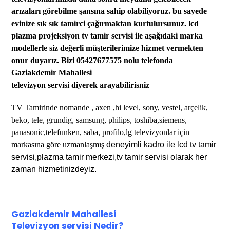
arızaları görebilme şansına sahip olabi
liyoruz.
bu sayede
evinize sık sık tamirci çağırmaktan kurtu
lursunuz
. lcd
plazma projeksiyon tv tamir servisi
ile aşağıdaki marka
modellerle siz değerli müşterilerimize hizmet vermekten
onur duyarız. Bizi 05427677575 nolu telefonda
Gaziakdemir Mahallesi
televizyon servisi diyerek arayabilirisniz
TV Tamirinde
nomande , axen ,hi level,
sony, vestel, arçelik,
beko,
tele,
grundig, samsung, philips, toshiba,siemens,
panasonic,telefunken, saba, profilo,lg televizyonlar için
markasına göre uzmanlaşmış
deneyimli kadro ile lcd tv tamir
servisi,plazma tamir merkezi,tv tamir servisi olarak her
zaman hizmetinizdeyiz.
Gaziakdemir Mahallesi
Te
levizyon servisi
Nedir?