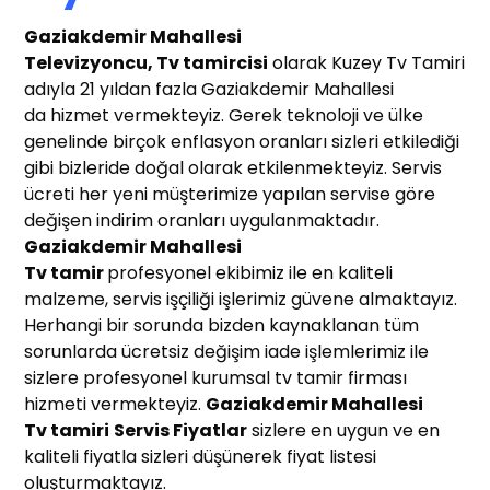
Gaziakdemir Mahallesi
Te
levizyoncu, Tv tamircisi
olarak Kuzey Tv Tamiri
adıyla 21 yıldan fazla Gaziakdemir Mahallesi
da hizmet vermekteyiz. Gerek teknoloji ve ülke
genelinde birçok enflasyon oranları sizleri etkilediği
gibi bizleride doğal olarak etkilenmekteyiz. Servis
ücreti her yeni müşterimize yapılan servise göre
değişen indirim oranları uygulanmaktadır.
Gaziakdemir Mahallesi
Tv tamir
profesyonel ekibimiz ile en kaliteli
malzeme, servis işçiliği işlerimiz güvene almaktayız.
Herhangi bir sorunda bizden kaynaklanan tüm
sorunlarda ücretsiz değişim iade işlemlerimiz ile
sizlere profesyonel kurumsal tv tamir firması
hizmeti vermekteyiz.
Gaziakdemir Mahallesi
T
v tamiri
Servis Fiyatlar
sizlere en uygun ve en
kaliteli fiyatla sizleri düşünerek fiyat listesi
oluşturmaktayız.