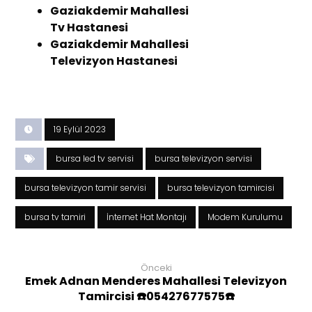
Gaziakdemir Mahallesi
Tv Hastanesi
Gaziakdemir Mahallesi
Televizyon Hastanesi
19 Eylül 2023
bursa led tv servisi
bursa televizyon servisi
bursa televizyon tamir servisi
bursa televizyon tamircisi
bursa tv tamiri
İnternet Hat Montajı
Modem Kurulumu
Önceki
Emek Adnan Menderes Mahallesi Televizyon
Tamircisi ☎️05427677575☎️