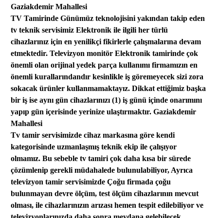
Gaziakdemir Mahallesi
TV Tamirinde Günümüz teknolojisini yakından takip eden
tv teknik servisimiz Elektronik ile ilgili her türlü
cihazlarınız için
en yenilikçi fikirlerle çalışmalarına
devam
etmektedir.
Televizyon monitör
Elektronik tamirinde çok
önemli olan orijinal yedek parça kullanımı firmamızın en
önemli kurallarından
dır kesinlikle iş göremeyecek sizi zora
sokacak ürünler kullanmamaktayız.
Dikkat ettiğimiz b
aşka
bir iş ise aynı gün
cihazlarınızı (1) iş günü içinde onarımını
yapıp
gün
içerisinde yerinize
ulaştırmaktır. Gaziakdemir
Mahallesi
Tv tamir servisimizde cihaz markasına göre kendi
kategorisinde uzmanlaşmış teknik
ekip
ile çalışıyor
olmamız.
Bu
sebeble
tv tamiri çok daha kısa bir sürede
çözümlenip gerekli müdahalede bulunulabiliyor, Ayrıca
televizyon tamir servisimizde
Çoğu firmada
çoğu
bulunmayan devre ölçüm, test ölçüm cihazlarının mevcut
olması,
ile
cihazları
nızın
arızası hemen tespit edilebiliyor ve
televizyonlarınızda daha sonra meydana gelebilecek