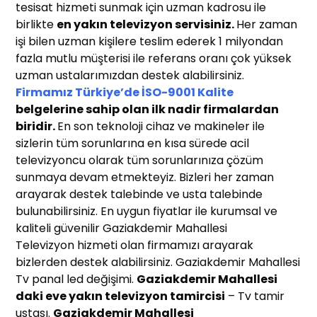
tesisat hizmeti sunmak için uzman kadrosu ile
birlikte
en yakın t
elevizyon servisiniz
.
Her zaman
işi bilen uzman kişilere teslim ederek 1 milyondan
fazla mutlu müşterisi ile referans oranı çok yüksek
uzman ustalarımızdan destek alabilirsiniz.
Firmamız Türkiye’de İSO-9001 Kalite
belgelerine sahip olan ilk nadir firmalardan
biridir.
En son teknoloji cihaz ve makineler ile
sizlerin tüm sorunlarına en kısa sürede acil
televizyoncu olarak tüm sorunlarınıza çözüm
sunmaya devam etmekteyiz. Bizleri her zaman
arayarak destek talebinde ve usta talebinde
bulunabilirsiniz. En uygun fiyatlar ile kurumsal ve
kaliteli güvenilir Gaziakdemir Mahallesi
Televizyon hizmeti olan firmamızı arayarak
bizlerden destek alabilirsiniz. Gaziakdemir Mahallesi
Tv panal led değişimi.
Gaziakdemir Mahallesi
daki eve yakın
televizyon
t
amircisi
– Tv tamir
ustası.
Gaziakdemir Mahallesi