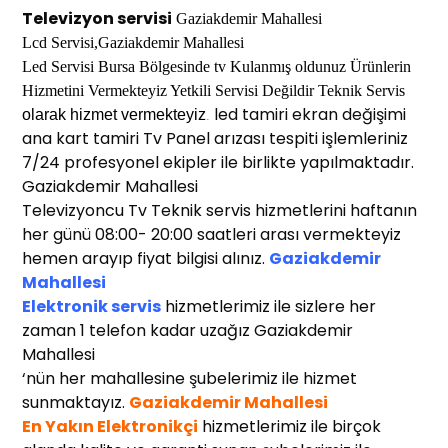
Televizyon servisi
Gaziakdemir Mahallesi
Lcd Servisi,
Gaziakdemir Mahallesi
Led Servisi Bu
rsa
Bölgesinde
tv
Kulanmış oldunuz Ürünlerin
Hi
z
metini Vermek
t
eyiz Yetkili Servisi Değildir Teknik Servis
led tamiri ekran değişimi
o
larak
h
izmet
v
e
r
mekteyiz
.
ana kart tamiri Tv Panel arızası tespiti işlemleriniz
7/24 profesyonel ekipler ile birlikte yapılmaktadır.
Gaziakdemir Mahallesi
Televizyoncu Tv Teknik servis hizmetlerini haftanın
her günü 08:00- 20:00 saatleri arası vermekteyiz
hemen arayıp fiyat bilgisi alınız.
Gaziakdemir
Mahallesi
Elektronik servis
hizmetlerimiz ile sizlere her
zaman 1 telefon kadar uzağız Gaziakdemir
Mahallesi
‘nün her mahallesine şubelerimiz ile hizmet
sunmaktayız.
Gaziakdemir Mahallesi
En Yakın Elektronikçi
hizmetlerimiz ile birçok