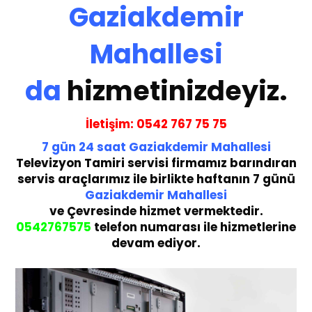
Gaziakdemir
Mahallesi
da
hizmetinizdeyiz.
İletişim:
05
42 767 75 75
7 gün
24 saat
Gaziakdemir Mahallesi
Te
levizyon Tamiri servisi
firmamız barındıran
servis araçlarımız ile birlikte haftanın 7 günü
Gaziakdemir Mahallesi
ve Çevresinde hizmet vermektedir.
05
42767575
telefon numarası ile hizmetlerine
devam ediyor.