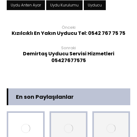
Uydu Anten Ayar
Uydu Kurulumu
Uyducu
Önceki
Kızılcıklı En Yakın Uyducu Tel: 0542 767 75 75
Sonraki
Demirtaş Uyducu Servisi Hizmetleri
05427677575
En son Paylaşılanlar