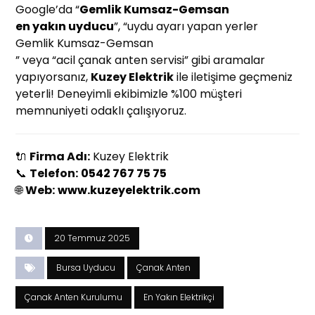
Google’da “
Gemlik Kumsaz-Gemsan
en yakın uyducu
”, “uydu ayarı yapan yerler
Gemlik Kumsaz-Gemsan
” veya “acil çanak anten servisi” gibi aramalar
yapıyorsanız,
Kuzey Elektrik
ile iletişime geçmeniz
yeterli! Deneyimli ekibimizle %100 müşteri
memnuniyeti odaklı çalışıyoruz.
🔌
Firma Adı:
Kuzey Elektrik
📞
Telefon:
0542 767 75 75
🌐
Web:
www.kuzeyelektrik.com
20 Temmuz 2025
Bursa Uyducu
Çanak Anten
Çanak Anten Kurulumu
En Yakın Elektrikçi