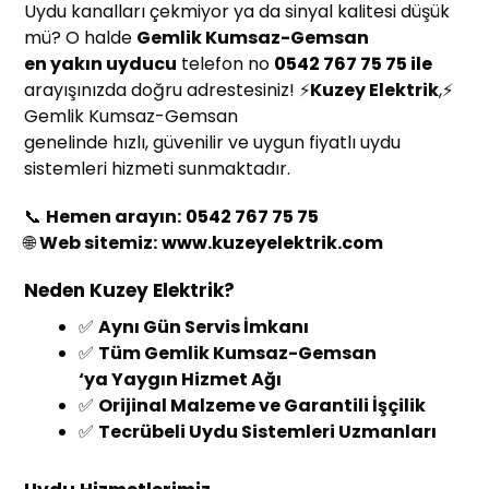
Uydu kanalları çekmiyor ya da sinyal kalitesi düşük
mü? O halde
Gemlik Kumsaz-Gemsan
en yakın uyducu
telefon no
0542 767 75 75 ile
arayışınızda doğru adrestesiniz! ⚡
Kuzey Elektrik
,⚡
Gemlik Kumsaz-Gemsan
genelinde hızlı, güvenilir ve uygun fiyatlı uydu
sistemleri hizmeti sunmaktadır.
📞
Hemen arayın:
0542 767 75 75
🌐
Web sitemiz:
www.kuzeyelektrik.com
Neden Kuzey Elektrik?
✅
Aynı Gün Servis İmkanı
✅
Tüm Gemlik Kumsaz-Gemsan
‘ya Yaygın Hizmet Ağı
✅
Orijinal Malzeme ve Garantili İşçilik
✅
Tecrübeli Uydu Sistemleri Uzmanları