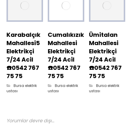
Karabalçık
Cumalıkızık
Ümitalan
Mahallesi5
Mahallesi
Mahallesi
Elektrikçi
Elektrikçi
Elektrikçi
7/24 Acil
7/24 Acil
7/24 Acil
☎️0542 767
☎️0542 767
☎️0542 767
75 75
75 75
75 75
Bursa elektrik
Bursa elektrik
Bursa elektrik
ustası
ustası
ustası
Yorumlar devre dışı...