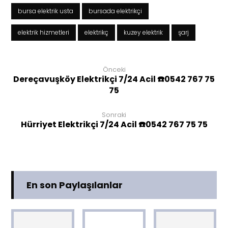
bursa elektrik usta
bursada elektrikçi
elektrik hizmetleri
elektrikç
kuzey elektrik
şarj
Önceki
Dereçavuşköy Elektrikçi 7/24 Acil ☎️0542 767 75
75
Sonraki
Hürriyet Elektrikçi 7/24 Acil ☎️0542 767 75 75
En son Paylaşılanlar