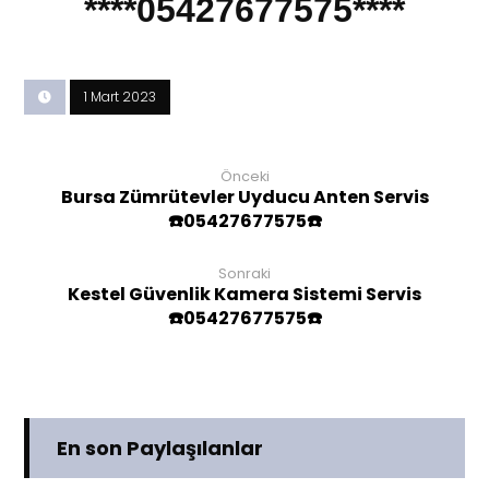
****05427677575****
1 Mart 2023
Önceki
Bursa Zümrütevler Uyducu Anten Servis
☎️05427677575☎️
Sonraki
Kestel Güvenlik Kamera Sistemi Servis
☎️05427677575☎️
En son Paylaşılanlar