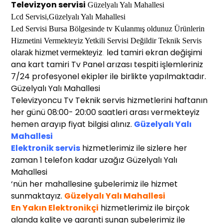
Televizyon servisi
Güzelyalı Yalı Mahallesi
Lcd Servisi,
Güzelyalı Yalı Mahallesi
Led Servisi Bu
rsa
Bölgesinde
tv
Kulanmış oldunuz Ürünlerin
Hi
z
metini Vermek
t
eyiz Yetkili Servisi Değildir Teknik Servis
led tamiri ekran değişimi
o
larak
h
izmet
v
e
r
mekteyiz
.
ana kart tamiri Tv Panel arızası tespiti işlemleriniz
7/24 profesyonel ekipler ile birlikte yapılmaktadır.
Güzelyalı Yalı Mahallesi
Televizyoncu Tv Teknik servis hizmetlerini haftanın
her günü 08:00- 20:00 saatleri arası vermekteyiz
hemen arayıp fiyat bilgisi alınız.
Güzelyalı Yalı
Mahallesi
Elektronik servis
hizmetlerimiz ile sizlere her
zaman 1 telefon kadar uzağız Güzelyalı Yalı
Mahallesi
‘nün her mahallesine şubelerimiz ile hizmet
sunmaktayız.
Güzelyalı Yalı Mahallesi
En Yakın Elektronikçi
hizmetlerimiz ile birçok
alanda kalite ve garanti sunan şubelerimiz ile