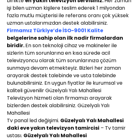
birlikte
en yakın t
elevizyon servisiniz
.
Her zaman
işi bilen uzman kişilere teslim ederek 1 milyondan
fazla mutlu müşterisi ile referans oranı çok yüksek
uzman ustalarımızdan destek alabilirsiniz.
Firmamız Türkiye’de İSO-9001 Kalite
belgelerine sahip olan ilk nadir firmalardan
biridir.
En son teknoloji cihaz ve makineler ile
sizlerin tüm sorunlarına en kısa sürede acil
televizyoncu olarak tüm sorunlarınıza çözüm
sunmaya devam etmekteyiz. Bizleri her zaman
arayarak destek talebinde ve usta talebinde
bulunabilirsiniz. En uygun fiyatlar ile kurumsal ve
kaliteli güvenilir Güzelyalı Yalı Mahallesi
Televizyon hizmeti olan firmamızı arayarak
bizlerden destek alabilirsiniz. Güzelyalı Yalı
Mahallesi
Tv panal led değişimi.
Güzelyalı Yalı Mahallesi
daki eve yakın
televizyon
t
amircisi
– Tv tamir
ustası.
Güzelyalı Yalı Mahallesi