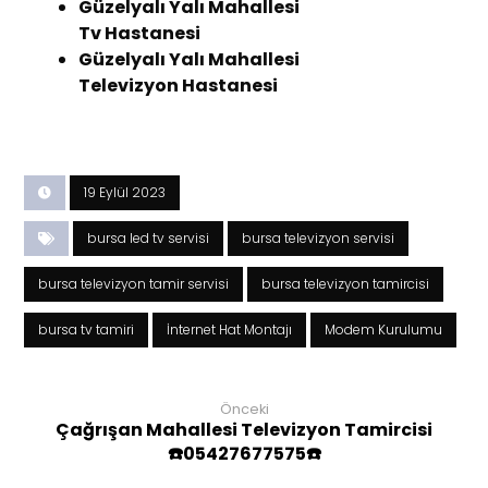
Güzelyalı Yalı Mahallesi
Tv Hastanesi
Güzelyalı Yalı Mahallesi
Televizyon Hastanesi
19 Eylül 2023
bursa led tv servisi
bursa televizyon servisi
bursa televizyon tamir servisi
bursa televizyon tamircisi
bursa tv tamiri
İnternet Hat Montajı
Modem Kurulumu
Önceki
Çağrışan Mahallesi Televizyon Tamircisi
☎️05427677575☎️