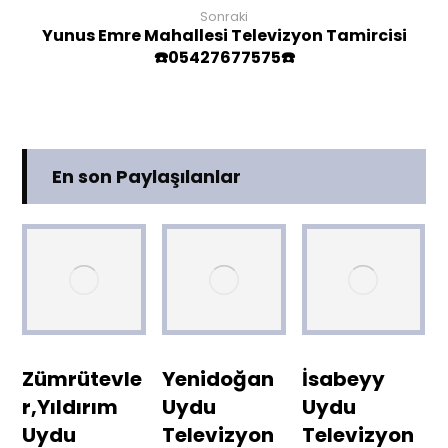
Sonraki
Yunus Emre Mahallesi Televizyon Tamircisi
☎️05427677575☎️
En son Paylaşılanlar
Zümrütevle
Yenidoğan
İsabeyy
r,Yıldırım
Uydu
Uydu
Uydu
Televizyon
Televizyon