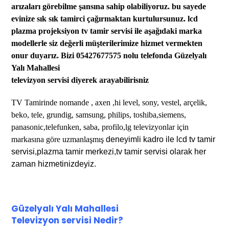
arızaları görebilme şansına sahip olabi
liyoruz.
bu sayede
evinize sık sık tamirci çağırmaktan kurtu
lursunuz
. lcd
plazma projeksiyon tv tamir servisi
ile aşağıdaki marka
modellerle siz değerli müşterilerimize hizmet vermekten
onur duyarız. Bizi 05427677575 nolu telefonda Güzelyalı
Yalı Mahallesi
televizyon servisi diyerek arayabilirisniz
TV Tamirinde
nomande , axen ,hi level,
sony, vestel, arçelik,
beko,
tele,
grundig, samsung, philips, toshiba,siemens,
panasonic,telefunken, saba, profilo,lg televizyonlar için
markasına göre uzmanlaşmış
deneyimli kadro ile lcd tv tamir
servisi,plazma tamir merkezi,tv tamir servisi olarak her
zaman hizmetinizdeyiz.
Güzelyalı Yalı Mahallesi
Te
levizyon servisi
Nedir?