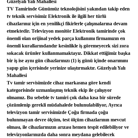
Güzelyalı Yalı Mahallesi
TV Tamirinde Günümüz teknolojisini yakından takip eden
tv teknik servisimiz Elektronik ile ilgili her türlü
cihazlarınız için
en yenilikçi fikirlerle çalışmalarına
devam
etmektedir.
Televizyon monitör
Elektronik tamirinde çok
önemli olan orijinal yedek parça kullanımı firmamızın en
önemli kurallarından
dır kesinlikle iş göremeyecek sizi zora
sokacak ürünler kullanmamaktayız.
Dikkat ettiğimiz b
aşka
bir iş ise aynı gün
cihazlarınızı (1) iş günü içinde onarımını
yapıp
gün
içerisinde yerinize
ulaştırmaktır. Güzelyalı Yalı
Mahallesi
Tv tamir servisimizde cihaz markasına göre kendi
kategorisinde uzmanlaşmış teknik
ekip
ile çalışıyor
olmamız.
Bu
sebeble
tv tamiri çok daha kısa bir sürede
çözümlenip gerekli müdahalede bulunulabiliyor, Ayrıca
televizyon tamir servisimizde
Çoğu firmada
çoğu
bulunmayan devre ölçüm, test ölçüm cihazlarının mevcut
olması,
ile
cihazları
nızın
arızası hemen tespit edilebiliyor ve
televizyonlarınızda daha sonra meydana gelebilecek