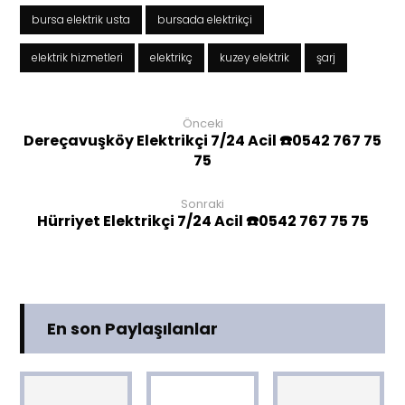
bursa elektrik usta
bursada elektrikçi
elektrik hizmetleri
elektrikç
kuzey elektrik
şarj
Önceki
Dereçavuşköy Elektrikçi 7/24 Acil ☎️0542 767 75
75
Sonraki
Hürriyet Elektrikçi 7/24 Acil ☎️0542 767 75 75
En son Paylaşılanlar