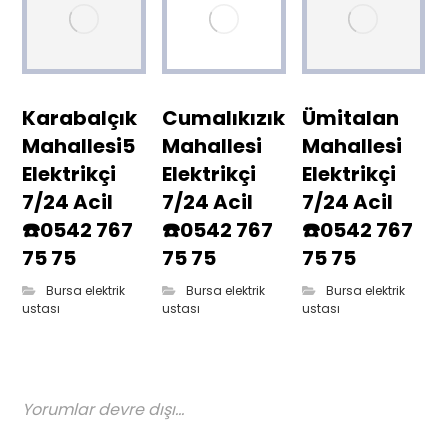
Karabalçık
Cumalıkızık
Ümitalan
Mahallesi5
Mahallesi
Mahallesi
Elektrikçi
Elektrikçi
Elektrikçi
7/24 Acil
7/24 Acil
7/24 Acil
☎️0542 767
☎️0542 767
☎️0542 767
75 75
75 75
75 75
Bursa elektrik
Bursa elektrik
Bursa elektrik
ustası
ustası
ustası
Yorumlar devre dışı...