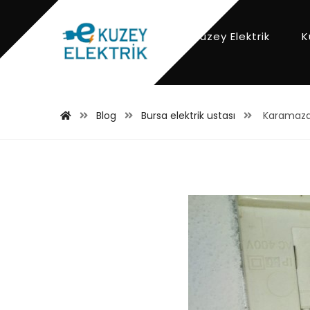
Kuzey Elektrik
K
Blog
Bursa elektrik ustası
Karamazak 