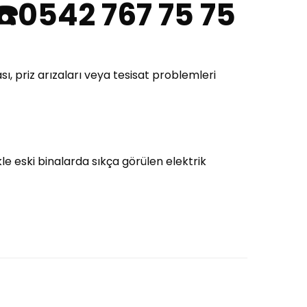
 ☎️0542 767 75 75
sı, priz arızaları veya tesisat problemleri
ikle eski binalarda sıkça görülen elektrik