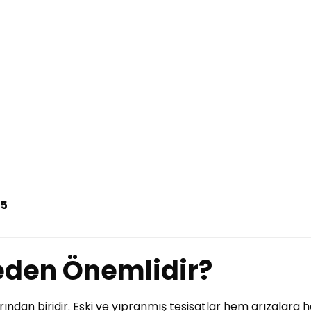
75
Neden Önemlidir?
arından biridir. Eski ve yıpranmış tesisatlar hem arızalara h