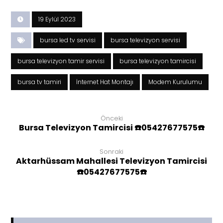
19 Eylül 2023
bursa led tv servisi
bursa televizyon servisi
bursa televizyon tamir servisi
bursa televizyon tamircisi
bursa tv tamiri
İnternet Hat Montajı
Modem Kurulumu
Önceki
Bursa Televizyon Tamircisi ☎️05427677575☎️
Sonraki
Aktarhüssam Mahallesi Televizyon Tamircisi
☎️05427677575☎️