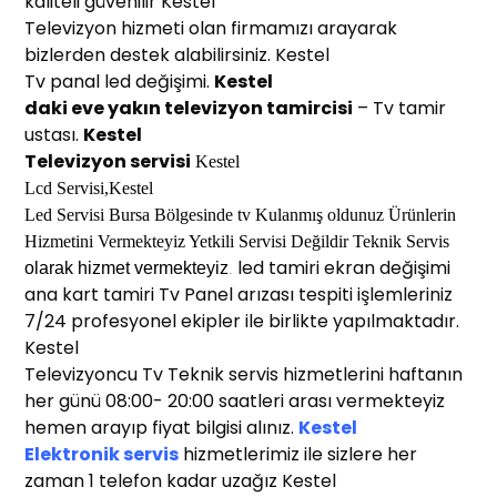
kaliteli güvenilir Kestel
Televizyon hizmeti olan firmamızı arayarak
bizlerden destek alabilirsiniz. Kestel
Tv panal led değişimi.
Kestel
daki eve yakın
televizyon
t
amircisi
– Tv tamir
ustası.
Kestel
Televizyon servisi
Kestel
Lcd Servisi,
Kestel
Led Servisi Bu
rsa
Bölgesinde
tv
Kulanmış oldunuz Ürünlerin
Hi
z
metini Vermek
t
eyiz Yetkili Servisi Değildir Teknik Servis
led tamiri ekran değişimi
o
larak
h
izmet
v
e
r
mekteyiz
.
ana kart tamiri Tv Panel arızası tespiti işlemleriniz
7/24 profesyonel ekipler ile birlikte yapılmaktadır.
Kestel
Televizyoncu Tv Teknik servis hizmetlerini haftanın
her günü 08:00- 20:00 saatleri arası vermekteyiz
hemen arayıp fiyat bilgisi alınız.
Kestel
Elektronik servis
hizmetlerimiz ile sizlere her
zaman 1 telefon kadar uzağız Kestel