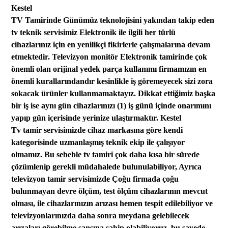
Kestel
TV Tamirinde Günümüz teknolojisini yakından takip eden
tv teknik servisimiz Elektronik ile ilgili her türlü
cihazlarınız için
en yenilikçi fikirlerle çalışmalarına
devam
etmektedir.
Televizyon monitör
Elektronik tamirinde çok
önemli olan orijinal yedek parça kullanımı firmamızın en
önemli kurallarından
dır kesinlikle iş göremeyecek sizi zora
sokacak ürünler kullanmamaktayız.
Dikkat ettiğimiz b
aşka
bir iş ise aynı gün
cihazlarınızı (1) iş günü içinde onarımını
yapıp
gün
içerisinde yerinize
ulaştırmaktır. Kestel
Tv tamir servisimizde cihaz markasına göre kendi
kategorisinde uzmanlaşmış teknik
ekip
ile çalışıyor
olmamız.
Bu
sebeble
tv tamiri çok daha kısa bir sürede
çözümlenip gerekli müdahalede bulunulabiliyor, Ayrıca
televizyon tamir servisimizde
Çoğu firmada
çoğu
bulunmayan devre ölçüm, test ölçüm cihazlarının mevcut
olması,
ile
cihazları
nızın
arızası hemen tespit edilebiliyor ve
televizyonlarınızda daha sonra meydana gelebilecek
arızaları görebilme şansına sahip olabi
liyoruz.
bu sayede