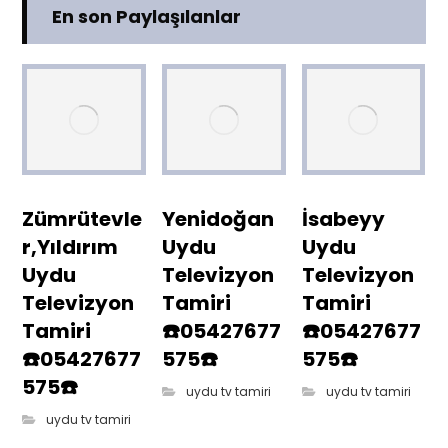
En son Paylaşılanlar
Zümrütevle
Yenidoğan
İsabeyy
r,Yıldırım
Uydu
Uydu
Uydu
Televizyon
Televizyon
Televizyon
Tamiri
Tamiri
Tamiri
☎️05427677
☎️05427677
☎️05427677
575☎️
575☎️
575☎️
uydu tv tamiri
uydu tv tamiri
uydu tv tamiri