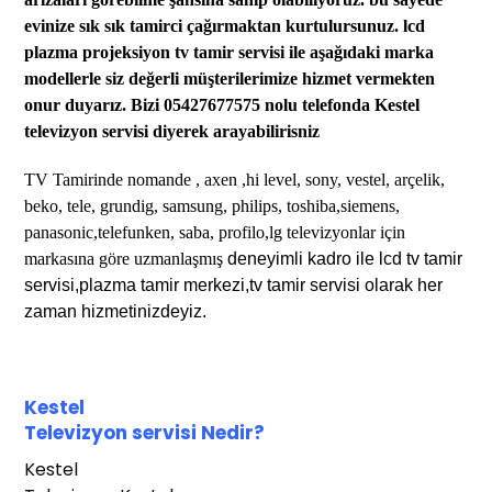
evinize sık sık tamirci çağırmaktan kurtu
lursunuz
. lcd
plazma projeksiyon tv tamir servisi
ile aşağıdaki marka
modellerle siz değerli müşterilerimize hizmet vermekten
onur duyarız. Bizi 05427677575 nolu telefonda Kestel
televizyon servisi diyerek arayabilirisniz
TV Tamirinde
nomande , axen ,hi level,
sony, vestel, arçelik,
beko,
tele,
grundig, samsung, philips, toshiba,siemens,
panasonic,telefunken, saba, profilo,lg televizyonlar için
markasına göre uzmanlaşmış
deneyimli kadro ile lcd tv tamir
servisi,plazma tamir merkezi,tv tamir servisi olarak her
zaman hizmetinizdeyiz.
Kestel
Te
levizyon servisi
Nedir?
Kestel