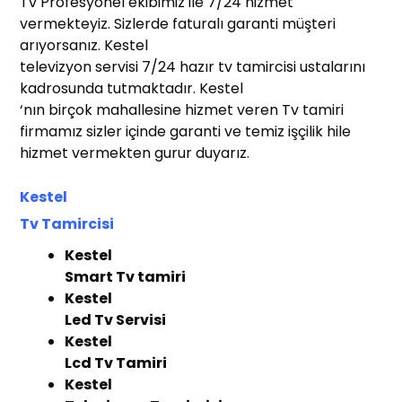
Tv Profesyonel ekibimiz ile 7/24 hizmet
vermekteyiz. Sizlerde faturalı garanti müşteri
arıyorsanız. Kestel
televizyon servisi 7/24 hazır tv tamircisi ustalarını
kadrosunda tutmaktadır. Kestel
‘nın birçok mahallesine hizmet veren Tv tamiri
firmamız sizler içinde garanti ve temiz işçilik hile
hizmet vermekten gurur duyarız.
Kestel
Tv
T
amircisi
t Tv Tamir
r
Kestel
Smart Tv tamiri
Kestel
Led Tv Servisi
Kestel
Lcd Tv Tamiri
Kestel