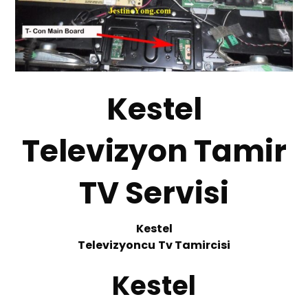
Kestel
Televizyon Tamir
TV Servisi
Kestel
Te
levizyoncu
Tv
T
amircisi
Kestel