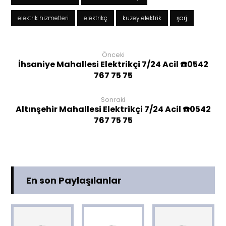
elektrik hizmetleri
elektrikç
kuzey elektrik
şarj
Önceki
İhsaniye Mahallesi Elektrikçi 7/24 Acil ☎️0542
767 75 75
Sonraki
Altınşehir Mahallesi Elektrikçi 7/24 Acil ☎️0542
767 75 75
En son Paylaşılanlar