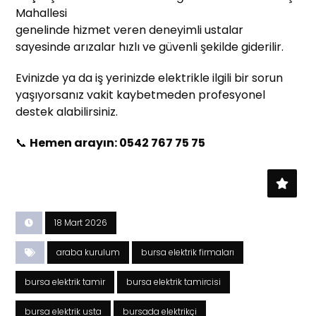
Mahallesi
genelinde hizmet veren deneyimli ustalar
sayesinde arızalar hızlı ve güvenli şekilde giderilir.
Evinizde ya da iş yerinizde elektrikle ilgili bir sorun
yaşıyorsanız vakit kaybetmeden profesyonel
destek alabilirsiniz.
📞
Hemen arayın: 0542 767 75 75
18 Mart 2026
araba kurulum
bursa elektrik firmaları
bursa elektrik tamir
bursa elektrik tamircisi
bursa elektrik usta
bursada elektrikçi