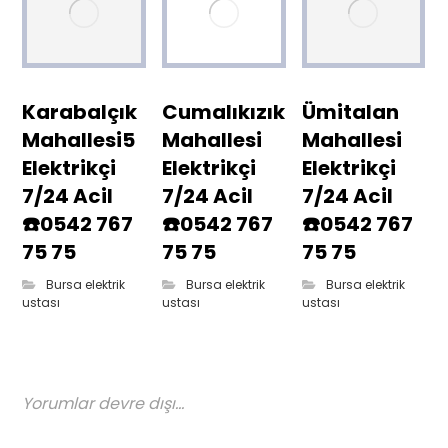
Karabalçık
Cumalıkızık
Ümitalan
Mahallesi5
Mahallesi
Mahallesi
Elektrikçi
Elektrikçi
Elektrikçi
7/24 Acil
7/24 Acil
7/24 Acil
☎️0542 767
☎️0542 767
☎️0542 767
75 75
75 75
75 75
Bursa elektrik
Bursa elektrik
Bursa elektrik
ustası
ustası
ustası
Yorumlar devre dışı...