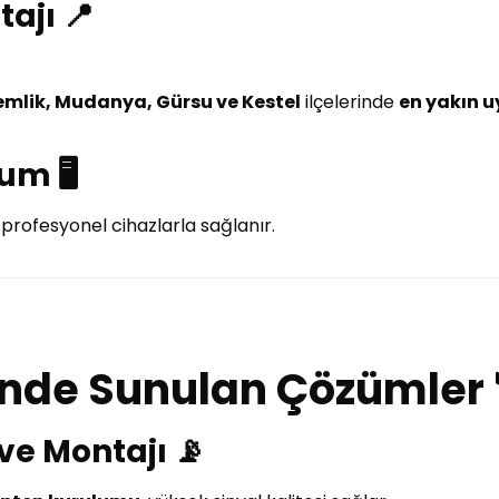
ajı 📍
Gemlik, Mudanya, Gürsu ve Kestel
ilçelerinde
en yakın 
m 🖥️
, profesyonel cihazlarla sağlanır.
nde Sunulan Çözümler 
e Montajı 📡