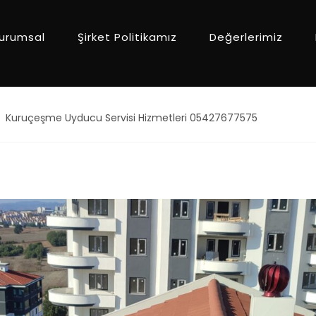
urumsal
Şirket Politikamız
Değerlerimiz
Kuruçeşme Uyducu Servisi Hizmetleri 05427677575