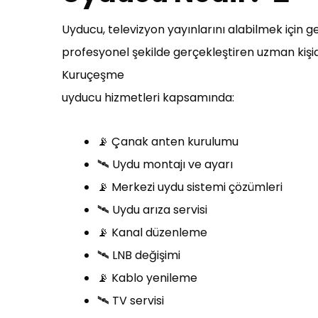
Uyducu, televizyon yayınlarını alabilmek için g
profesyonel şekilde gerçekleştiren uzman kişid
Kuruçeşme
uyducu hizmetleri kapsamında:
📡 Çanak anten kurulumu
🛰️ Uydu montajı ve ayarı
📡 Merkezi uydu sistemi çözümleri
🛰️ Uydu arıza servisi
📡 Kanal düzenleme
🛰️ LNB değişimi
📡 Kablo yenileme
🛰️ TV servisi