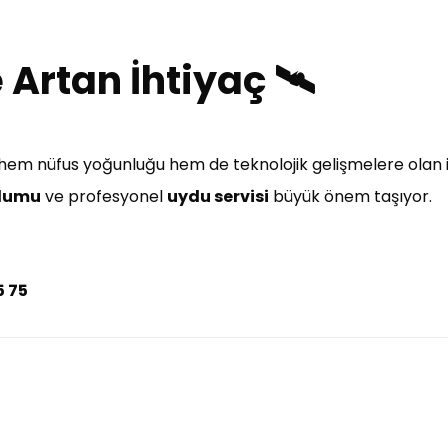
Artan İhtiyaç 🛰️
k hem nüfus yoğunluğu hem de teknolojik gelişmelere olan il
ulumu
ve profesyonel
uydu servisi
büyük önem taşıyor.
5 75