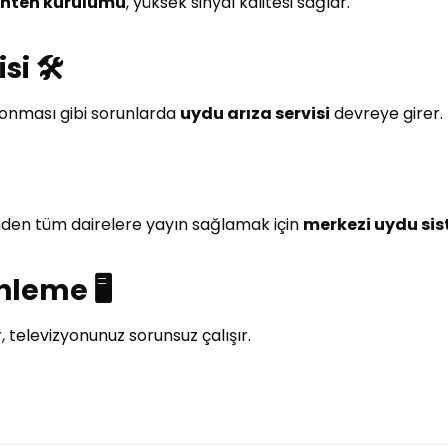
nten kurulumu
, yüksek sinyal kalitesi sağlar.
i 🛠️
donması gibi sorunlarda
uydu arıza servisi
devreye girer.
den tüm dairelere yayın sağlamak için
merkezi uydu sis
leme 🖥️
, televizyonunuz sorunsuz çalışır.