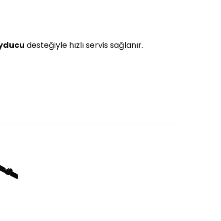
uyducu
desteğiyle hızlı servis sağlanır.
️