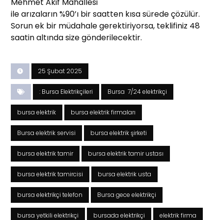
Mehmet Akif Mahallesi
ile arızaların %90’ı bir saatten kısa sürede çözülür.
Sorun ek bir müdahale gerektiriyorsa, teklifiniz 48
saatin altında size gönderilecektir.
25 Şubat 2025
: Bursa Elektrikçileri
Bursa 7/24 elektrikçi
bursa elektrik
bursa elektrik firmaları
Bursa elektrik servisi
bursa elektrik şirketi
bursa elektrik tamir
bursa elektrik tamir ustası
bursa elektrik tamircisi
bursa elektrik usta
bursa elektrikçi telefon
Bursa gece elektrikçi
bursa yetkili elektrikçi
bursada elektrikçi
elektrik firma