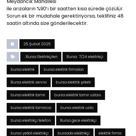
Meydancık Mahallesi
ile arızaların %90’ı bir saatten kısa sürede çözülür.
Sorun ek bir müdahale gerektiriyorsa, teklifiniz 48
saatin altında size gönderilecektir.
25 Şubat 2025
: Bursa Elektrikçileri
Bursa 7/24 elektrikçi
bursa elektrik
bursa elektrik firmaları
Bursa elektrik servisi
bursa elektrik şirketi
bursa elektrik tamir
bursa elektrik tamir ustası
bursa elektrik tamircisi
bursa elektrik usta
bursa elektrikçi telefon
Bursa gece elektrikçi
bursa yetkili elektrikçi
bursada elektrikçi
elektrik firma