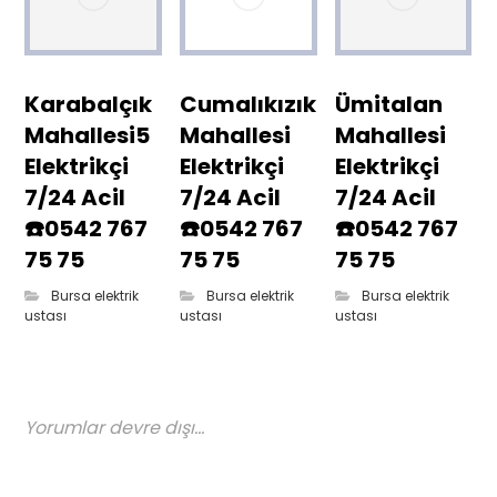
Karabalçık
Cumalıkızık
Ümitalan
Mahallesi5
Mahallesi
Mahallesi
Elektrikçi
Elektrikçi
Elektrikçi
7/24 Acil
7/24 Acil
7/24 Acil
☎️0542 767
☎️0542 767
☎️0542 767
75 75
75 75
75 75
Bursa elektrik
Bursa elektrik
Bursa elektrik
ustası
ustası
ustası
Yorumlar devre dışı...