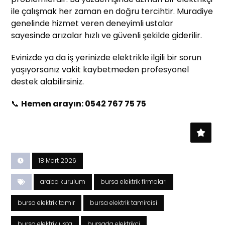
ile çalışmak her zaman en doğru tercihtir. Muradiye
genelinde hizmet veren deneyimli ustalar
sayesinde arızalar hızlı ve güvenli şekilde giderilir.
Evinizde ya da iş yerinizde elektrikle ilgili bir sorun
yaşıyorsanız vakit kaybetmeden profesyonel
destek alabilirsiniz.
📞
Hemen arayın: 0542 767 75 75
18 Mart 2026
araba kurulum
bursa elektrik firmaları
bursa elektrik tamir
bursa elektrik tamircisi
bursa elektrik usta
bursada elektrikçi