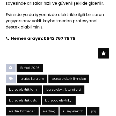
sayesinde arızalar hızlı ve güvenli şekilde giderilir.
Evinizde ya da iş yerinizde elektrikle ilgili bir sorun
yaşıyorsanız vakit kaybetmeden profesyonel
destek alabilirsiniz.
📞
Hemen arayın: 0542 767 75 75
18 Mart 2026
araba kurulum
bursa elektrik firmaları
bursa elektrik tamir
bursa elektrik tamircisi
bursa elektrik usta
bursada elektrikçi
elektrik hizmetleri
elektrikç
kuzey elektrik
şarj