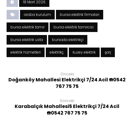
18 Mart 2026
araba kurulum
bursa elektrik firmaları
bursa elektrik tamir
bursa elektrik tamircisi
bursa elektrik usta
bursada elektrikçi
elektrik hizmetleri
elektrikç
kuzey elektrik
şarj
Önceki
Doğanköy Mahallesi Elektrikçi 7/24 Acil ☎️0542
767 75 75
Sonraki
Karabalçık Mahallesi5 Elektrikçi 7/24 Acil
☎️0542 767 75 75