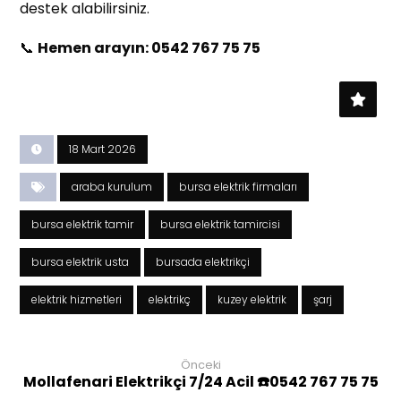
destek alabilirsiniz.
📞
Hemen arayın: 0542 767 75 75
18 Mart 2026
araba kurulum
bursa elektrik firmaları
bursa elektrik tamir
bursa elektrik tamircisi
bursa elektrik usta
bursada elektrikçi
elektrik hizmetleri
elektrikç
kuzey elektrik
şarj
Önceki
Mollafenari Elektrikçi 7/24 Acil ☎️0542 767 75 75