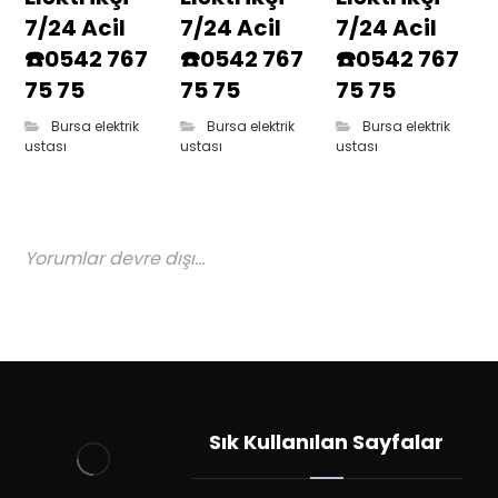
7/24 Acil
7/24 Acil
7/24 Acil
☎️0542 767
☎️0542 767
☎️0542 767
75 75
75 75
75 75
Bursa elektrik
Bursa elektrik
Bursa elektrik
ustası
ustası
ustası
Yorumlar devre dışı...
Sık Kullanılan Sayfalar