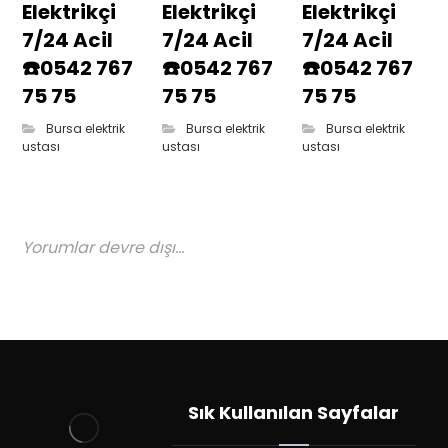
Elektrikçi
Elektrikçi
Elektrikçi
7/24 Acil
7/24 Acil
7/24 Acil
☎️0542 767
☎️0542 767
☎️0542 767
75 75
75 75
75 75
Bursa elektrik
Bursa elektrik
Bursa elektrik
ustası
ustası
ustası
Yorumlar devre dışı...
Sık Kullanılan Sayfalar