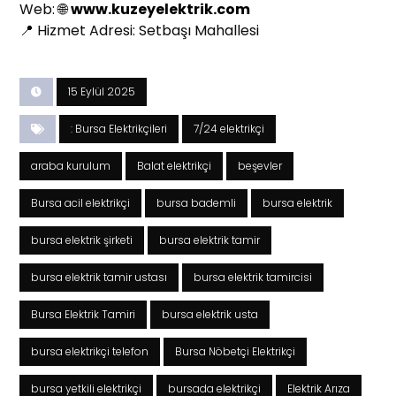
Web: 🌐
www.kuzeyelektrik.com
📍 Hizmet Adresi: Setbaşı Mahallesi
15 Eylül 2025
: Bursa Elektrikçileri
7/24 elektrikçi
araba kurulum
Balat elektrikçi
beşevler
Bursa acil elektrikçi
bursa bademli
bursa elektrik
bursa elektrik şirketi
bursa elektrik tamir
bursa elektrik tamir ustası
bursa elektrik tamircisi
Bursa Elektrik Tamiri
bursa elektrik usta
bursa elektrikçi telefon
Bursa Nöbetçi Elektrikçi
bursa yetkili elektrikçi
bursada elektrikçi
Elektrik Arıza