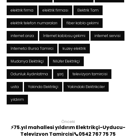
elektrik firma
elektrik firması
Elektrik Tam
elektrik telefon numaraları
fiber kablo çekimi
internet arıza
İnternet kablosu çekimi
internet servisi
İnternetci Bursa Tamirci
kuzey elektrik
Mudanya Elektrikçi
Nilüfer Elektrikçi
Odunluk Aydınlatma
şarj
televizyon tamircisi
usta
Yakinda Elektrikçi
Yakindaki Elektrikciler
yıldırım
Önceki
⚡75.yıl mahallesi yıldırım Elektrikçi-Uyducu-
Televizyon Tamircisi📞0542 767 75 75