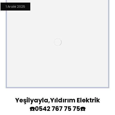
1 Aralık 2025
Yeşilyayla,Yıldırım Elektrik
☎️0542 767 75 75☎️