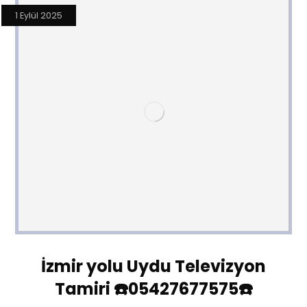
1 Eylül 2025
İzmir yolu Uydu Televizyon
Tamiri ☎️05427677575☎️