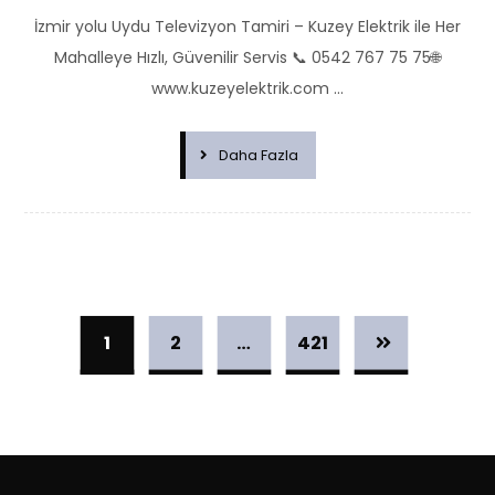
İzmir yolu Uydu Televizyon Tamiri – Kuzey Elektrik ile Her
Mahalleye Hızlı, Güvenilir Servis 📞 0542 767 75 75🌐
www.kuzeyelektrik.com ...
Daha Fazla
1
2
…
421