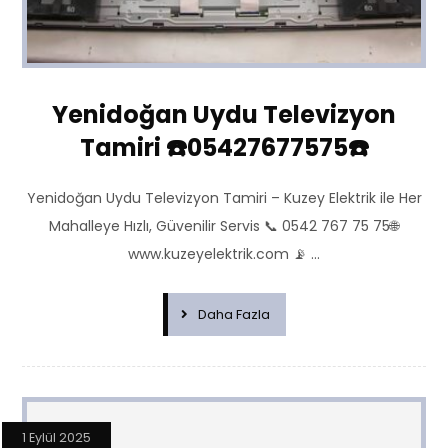
Yenidoğan Uydu Televizyon
Tamiri ☎️05427677575☎️
Yenidoğan Uydu Televizyon Tamiri – Kuzey Elektrik ile Her
Mahalleye Hızlı, Güvenilir Servis 📞 0542 767 75 75🌐
www.kuzeyelektrik.com 📡 ...
Daha Fazla
1 Eylül 2025