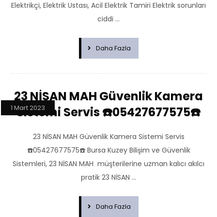
Elektrikçi, Elektrik Ustası, Acil Elektrik Tamiri Elektrik sorunları
ciddi ...
Daha Fazla
23 NİSAN MAH Güvenlik Kamera
1 Mart 2023
Sistemi Servis ☎️05427677575☎️
23 NİSAN MAH Güvenlik Kamera Sistemi Servis
☎️05427677575☎️ Bursa Kuzey Bilişim ve Güvenlik
Sistemleri, 23 NİSAN MAH müşterilerine uzman kalıcı akılcı
pratik 23 NİSAN ...
Daha Fazla