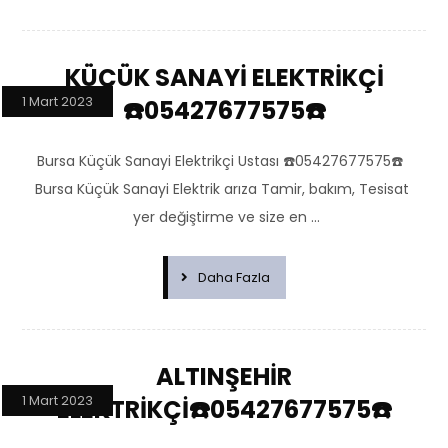
KÜÇÜK SANAYİ ELEKTRİKÇİ
1 Mart 2023
☎️05427677575☎️
Bursa Küçük Sanayi Elektrikçi Ustası ☎️05427677575☎️
Bursa Küçük Sanayi Elektrik arıza Tamir, bakım, Tesisat
yer değiştirme ve size en ...
Daha Fazla
ALTINŞEHİR
1 Mart 2023
ELEKTRİKÇİ☎️05427677575☎️