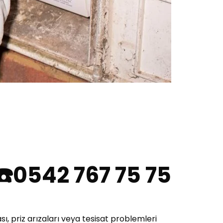
 ☎️0542 767 75 75
sı, priz arızaları veya tesisat problemleri