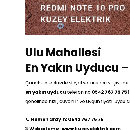
Ulu Mahallesi
En Yakın Uyducu – 
Çanak anteninizde sinyal sorunu mu yaşıyorsun
en yakın uyducu
telefon no
0542 767 75 75 i
genelinde hızlı, güvenilir ve uygun fiyatlı uydu
📞
Hemen arayın:
0542 767 75 75
🌐
Web sitemiz:
www.kuzeyelektrik.com