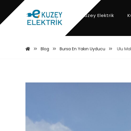
Kuzey Elektrik
K
Blog
Bursa En Yakın Uyducu
Ulu Mah