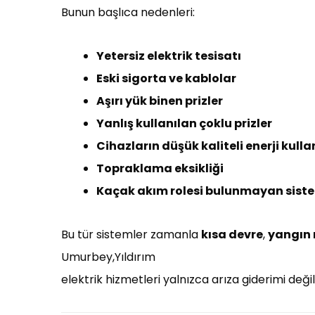
Bunun başlıca nedenleri:
Yetersiz elektrik tesisatı
Eski sigorta ve kablolar
Aşırı yük binen prizler
Yanlış kullanılan çoklu prizler
Cihazların düşük kaliteli enerji kull
Topraklama eksikliği
Kaçak akım rolesi bulunmayan sist
Bu tür sistemler zamanla
kısa devre
,
yangın r
Umurbey,Yıldırım
elektrik hizmetleri yalnızca arıza giderimi deği