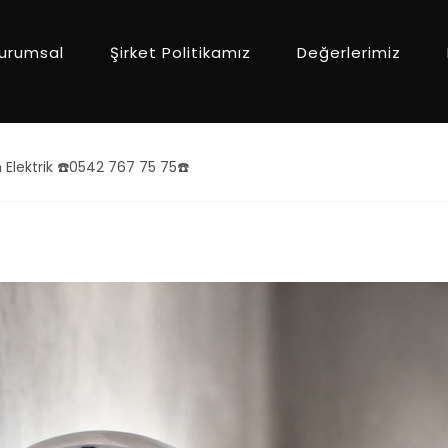
urumsal
Şirket Politikamız
Değerlerimiz
Elektrik ☎️0542 767 75 75☎️