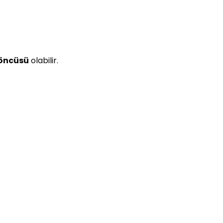
 öncüsü
olabilir.