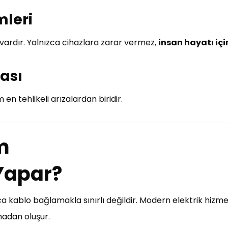
mleri
vardır. Yalnızca cihazlara zarar vermez,
insan hayatı içi
ması
 en tehlikeli arızalardan biridir.
m
 Yapar?
a kablo bağlamakla sınırlı değildir. Modern elektrik hizmetl
madan oluşur.