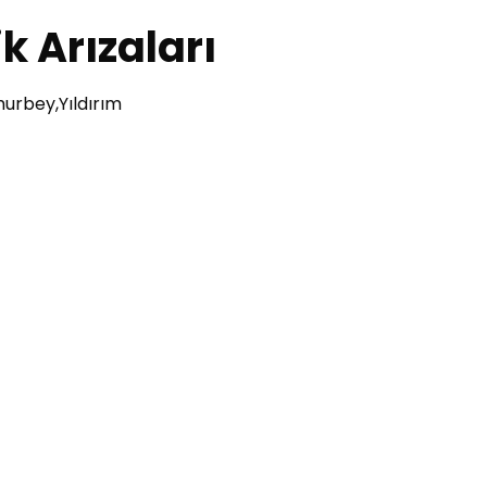
ik Arızaları
Umurbey,Yıldırım