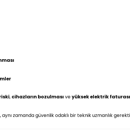
anması
emler
iski
,
cihazların bozulması
ve
yüksek elektrik faturas
l, aynı zamanda güvenlik odaklı bir teknik uzmanlık gerektir