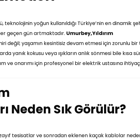
 teknolojinin yoğun kullanıldığı Türkiye’nin en dinamik şeh
a her geçen gün artmaktadır.
Umurbey,Yıldırım
miri değil; yaşamın kesintisiz devam etmesi için zorunlu bir 
lolarda yanık kokusu veya ışıkların anlık sönmesi bile kısa 
m ve onarımı için profesyonel bir elektrik ustasına ihtiyaç
ım
arı Neden Sık Görülür?
, zayıf tesisatlar ve sonradan eklenen kaçak kablolar nedeni