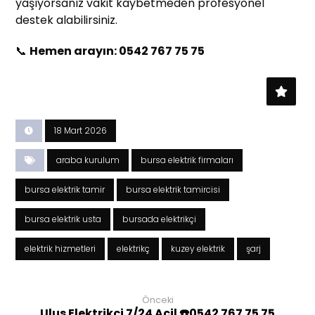
yaşıyorsanız vakit kaybetmeden profesyonel
destek alabilirsiniz.
📞
Hemen arayın: 0542 767 75 75
18 Mart 2026
araba kurulum
bursa elektrik firmaları
bursa elektrik tamir
bursa elektrik tamircisi
bursa elektrik usta
bursada elektrikçi
elektrik hizmetleri
elektrikç
kuzey elektrik
şarj
Önceki
Ulus Elektrikçi 7/24 Acil ☎️0542 767 75 75